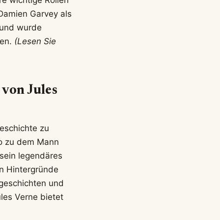
 Damien Garvey als
n und wurde
ken.
(Lesen Sie
 von Jules
geschichte zu
mo zu dem Mann
sein legendäres
en Hintergründe
rgeschichten und
ules Verne bietet