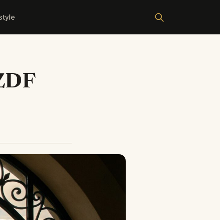
style
 ZDF