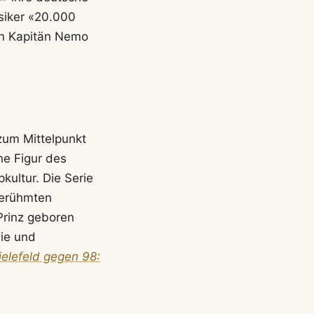
ssiker «20.000
en Kapitän Nemo
zum Mittelpunkt
ne Figur des
ultur. Die Serie
berühmten
 Prinz geboren
nie und
ielefeld gegen 98: