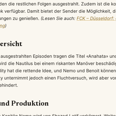
den die restlichen Folgen ausgestrahlt. Zudem ist die ko
 verfügbar. Damit bietet der Sender die Möglichkeit, d
ungen zu genießen.
(Lesen Sie auch:
FCK – Düsseldorf: 
ung
)
ersicht
 ausgestrahlten Episoden tragen die Titel «Anahata» und
ird die Nautilus bei einem riskanten Manöver beschädi
lity hat die rettende Idee, und Nemo und Benoit könne
ity unternimmt jedoch einen Fluchtversuch, wird aber vo
hindert.
und Produktion
s Kapitän Nemo wird von Shazad Latif verkörpert. Weiter