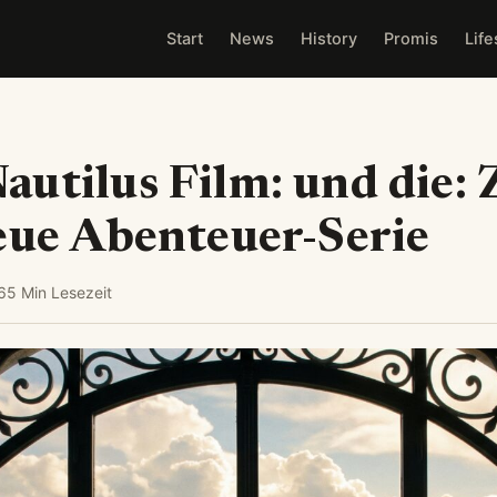
Start
News
History
Promis
Life
utilus Film: und die:
eue Abenteuer-Serie
6
5 Min Lesezeit