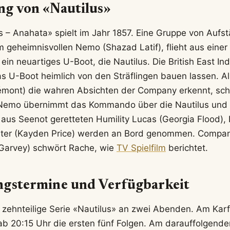
ng von «Nautilus»
us – Anahata» spielt im Jahr 1857. Eine Gruppe von Aufs
 geheimnisvollen Nemo (Shazad Latif), flieht aus einer 
 ein neuartiges U-Boot, die Nautilus. Die British East In
 U-Boot heimlich von den Sträflingen bauen lassen. Als
rémont) die wahren Absichten der Company erkennt, schl
emo übernimmt das Kommando über die Nautilus und r
aus Seenot geretteten Humility Lucas (Georgia Flood), L
aster (Kayden Price) werden an Bord genommen. Compan
Garvey) schwört Rache, wie
TV Spielfilm
berichtet.
ngstermine und Verfügbarkeit
 zehnteilige Serie «Nautilus» an zwei Abenden. Am Karf
n ab 20:15 Uhr die ersten fünf Folgen. Am darauffolgen