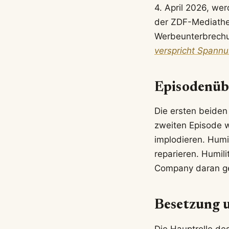
4. April 2026, wer
der ZDF-Mediathek
Werbeunterbrech
verspricht Spann
Episodenüb
Die ersten beiden
zweiten Episode w
implodieren. Humi
reparieren. Humil
Company daran ge
Besetzung 
Die Hauptrolle de