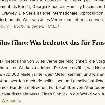
rémont als Benoit, Georgia Flood als Humility Lucas und
Crawley. Die Serie ist eine internationale Koproduktio
iert, um die Welt von Jules Verne zum Leben zu erwec
eburg – Bochum: gegen: FCM…
)
lus film»: Was bedeutet das für Fans
s» bietet Fans von Jules Verne die Möglichkeit, die Vor
ühmtesten Werke zu erleben. Die Serie erzählt, wie Ne
s «20.000 Meilen unter dem Meer» kennen, und wie er 
Dabei werden auch die politischen und gesellschaftlich
Nemos Handeln motivieren. Für Liebhaber von Abenteue
t «Nautilus» ein Muss. Einen Einblick in die Werke von J
e
Wikipedia
.