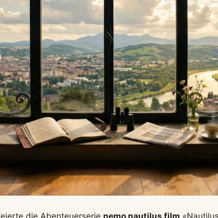
feierte die Abenteuerserie
nemo nautilus film
«Nautilus