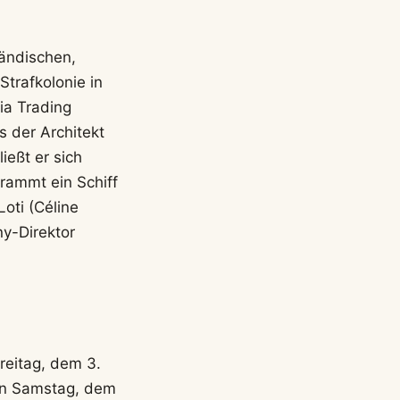
tändischen,
Strafkolonie in
dia Trading
 der Architekt
ießt er sich
ammt ein Schiff
oti (Céline
y-Direktor
reitag, dem 3.
den Samstag, dem