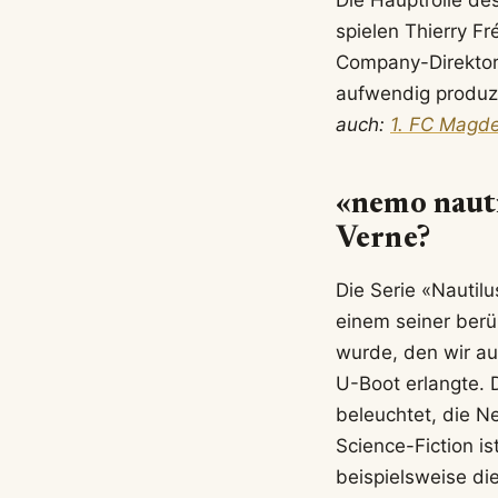
spielen Thierry F
Company-Direktor 
aufwendig produz
auch:
1. FC Magd
«nemo nauti
Verne?
Die Serie «Nautilu
einem seiner ber
wurde, den wir au
U-Boot erlangte. 
beleuchtet, die 
Science-Fiction is
beispielsweise di