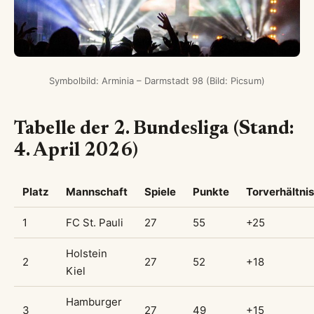
Symbolbild: Arminia – Darmstadt 98 (Bild: Picsum)
Tabelle der 2. Bundesliga (Stand:
4. April 2026)
Platz
Mannschaft
Spiele
Punkte
Torverhältnis
1
FC St. Pauli
27
55
+25
Holstein
2
27
52
+18
Kiel
Hamburger
3
27
49
+15