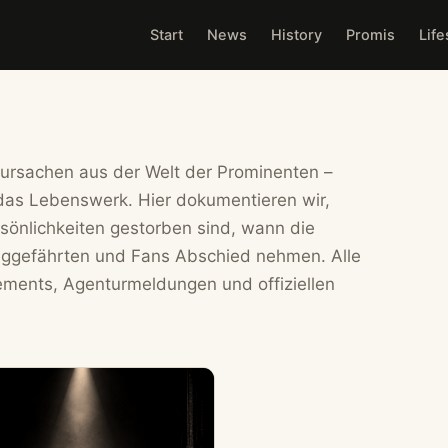
Start
News
History
Promis
Life
sursachen aus der Welt der Prominenten –
f das Lebenswerk. Hier dokumentieren wir,
sönlichkeiten gestorben sind, wann die
Weggefährten und Fans Abschied nehmen. Alle
nts, Agenturmeldungen und offiziellen