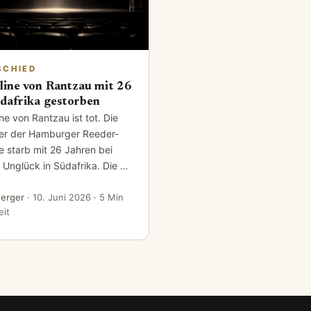
SCHIED
line von Rantzau mit 26
üdafrika gestorben
ne von Rantzau ist tot. Die
er der Hamburger Reeder-
e starb mit 26 Jahren bei
 Unglück in Südafrika. Die …
Berger
·
10. Juni 2026
· 5 Min
eit