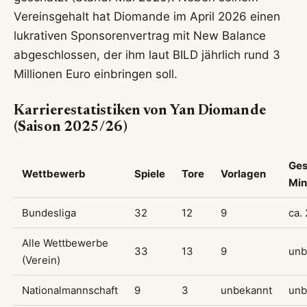
Vereinsgehalt hat Diomande im April 2026 einen
lukrativen Sponsorenvertrag mit New Balance
abgeschlossen, der ihm laut BILD jährlich rund 3
Millionen Euro einbringen soll.
Karrierestatistiken von Yan Diomande
(Saison 2025/26)
Ges
Wettbewerb
Spiele
Tore
Vorlagen
Min
Bundesliga
32
12
9
ca.
Alle Wettbewerbe
33
13
9
unb
(Verein)
Nationalmannschaft
9
3
unbekannt
unb