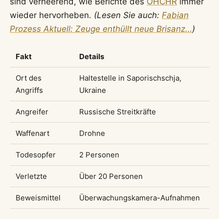
sind verheerend, wie Berichte des
OHCHR
immer
wieder hervorheben.
(Lesen Sie auch:
Fabian
Prozess Aktuell: Zeuge enthüllt neue Brisanz…
)
Fakt
Details
Ort des
Haltestelle in Saporischschja,
Angriffs
Ukraine
Angreifer
Russische Streitkräfte
Waffenart
Drohne
Todesopfer
2 Personen
Verletzte
Über 20 Personen
Beweismittel
Überwachungskamera-Aufnahmen