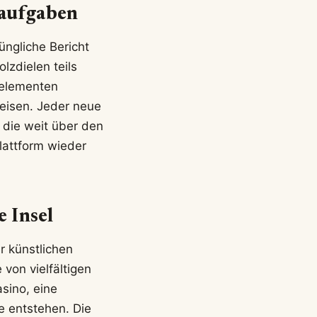
saufgaben
üngliche Bericht
lzdielen teils
uelementen
weisen. Jeder neue
 die weit über den
lattform wieder
 Insel
r künstlichen
von vielfältigen
sino, eine
e entstehen. Die