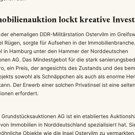
obilienauktion lockt kreative Inves
 der ehemaligen DDR-Militärstation Ostervilm im Greifs
sel Rügen, sorgte für Aufsehen in der Immobilienbranche
nsel in Hamburg unter den Hammer der Norddeutschen
nen AG. Das Mindestgebot für die stark sanierungsbedü
o, ein Preis, der angesichts des Zustands und des be
bjekts sowohl als Schnäppchen als auch als enorme He
nn. Der Erwerb einer solchen Privatinsel ist eine selte
ionen erfordert.
Grundstücksauktionen AG ist ein etabliertes Auktionsh
von Immobilien in Norddeutschland spezialisiert hat. Si
öhnliche Objekte wie die Insel Ostervilm zu vermarkten.