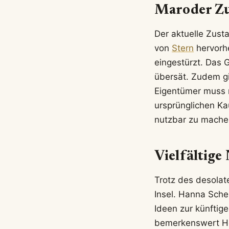
Maroder Zu
Der aktuelle Zusta
von
Stern
hervorhe
eingestürzt. Das
übersät. Zudem gi
Eigentümer muss m
ursprünglichen Ka
nutzbar zu mache
Vielfältige
Trotz des desolat
Insel. Hanna Sche
Ideen zur künftig
bemerkenswert Hoc