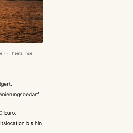
el» – Thema: Insel
gert.
Sanierungsbedarf
0 Euro.
tslocation bis hin