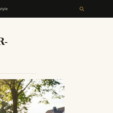
style
R-