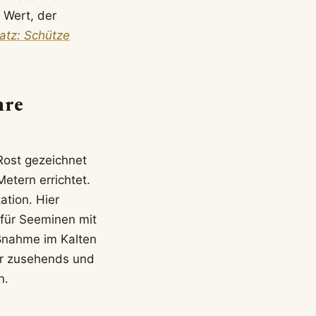
 Wert, der
atz: Schütze
hre
Rost gezeichnet
etern errichtet.
ation. Hier
 für Seeminen mit
ßnahme im Kalten
zer zusehends und
n.