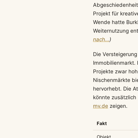
Abgeschiedenheit 
Projekt für kreat
Wende hatte Burk
Weiternutzung ent
nach…
)
Die Versteigerung 
Immobilienmarkt. 
Projekte zwar hoh
Nischenmärkte bi
hervorhebt. Die At
könnte zusätzlich
mv.de
zeigen.
Fakt
Objekt