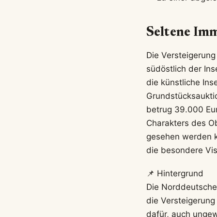
Seltene Imm
Die Versteigerung
südöstlich der In
die künstliche I
Grundstücksauktio
betrug 39.000 Eur
Charakters des O
gesehen werden ka
die besondere Vis
📌 Hintergrund
Die Norddeutsche 
die Versteigerung 
dafür, auch ungew