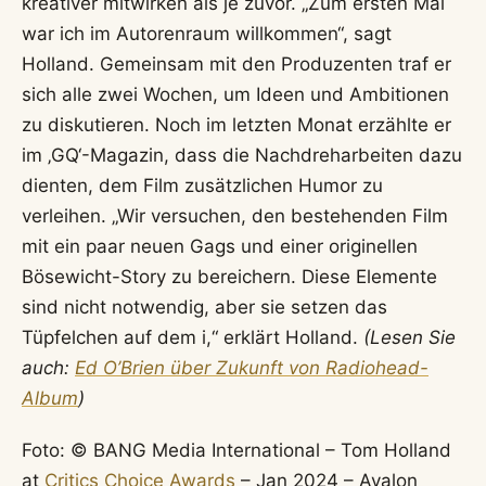
kreativer mitwirken als je zuvor. „Zum ersten Mal
war ich im Autorenraum willkommen“, sagt
Holland. Gemeinsam mit den Produzenten traf er
sich alle zwei Wochen, um Ideen und Ambitionen
zu diskutieren. Noch im letzten Monat erzählte er
im ‚GQ‘-Magazin, dass die Nachdreharbeiten dazu
dienten, dem Film zusätzlichen Humor zu
verleihen. „Wir versuchen, den bestehenden Film
mit ein paar neuen Gags und einer originellen
Bösewicht-Story zu bereichern. Diese Elemente
sind nicht notwendig, aber sie setzen das
Tüpfelchen auf dem i,“ erklärt Holland.
(Lesen Sie
auch:
Ed O’Brien über Zukunft von Radiohead-
Album
)
Foto: © BANG Media International – Tom Holland
at
Critics Choice Awards
– Jan 2024 – Avalon