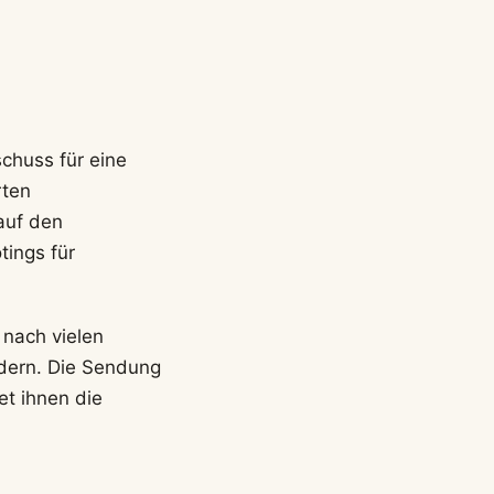
chuss für eine
rten
auf den
ings für
nach vielen
rdern. Die Sendung
et ihnen die