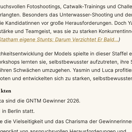
ruchsvollen Fotoshootings, Catwalk-Trainings und Chall
erlangten. Besonders das Unterwasser-Shooting und d
die Kandidatinnen vor große Herausforderungen. Doch 
tärke und Teamgeist, was sie zu starken Konkurrentin
Statham eigene Stunts: Darum Verzichtet Er Bald…
)
hkeitsentwicklung der Models spielte in dieser Staffel e
kshops lernten sie, selbstbewusster aufzutreten, ihre 
 ihren Schwächen umzugehen. Yasmin und Luca profitie
ten und entwickelten sich zu starken, selbstbewusste
akten
ca sind die GNTM Gewinner 2026.
in Berlin statt.
e die Vielseitigkeit und das Charisma der Gewinnerinne
r geprägt von anspruchsvollen Herausforderungen und