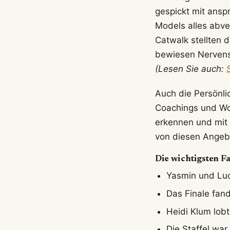
gespickt mit ansp
Models alles abv
Catwalk stellten 
bewiesen Nervens
(Lesen Sie auch:
Auch die Persönlic
Coachings und Wor
erkennen und mit
von diesen Angebo
Die wichtigsten F
Yasmin und Lu
Das Finale fand 
Heidi Klum lobt
Die Staffel wa