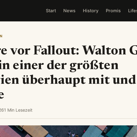
Start
News
History
Promis
Life
N
e vor Fallout: Walton 
 in einer der größten
rien überhaupt mit und
e
26
1 Min Lesezeit