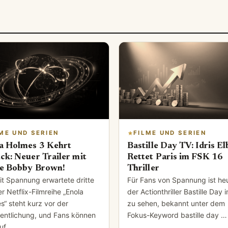
ME UND SERIEN
FILME UND SERIEN
a Holmes 3 Kehrt
Bastille Day TV: Idris El
ck: Neuer Trailer mit
Rettet Paris im FSK 16
ie Bobby Brown!
Thriller
it Spannung erwartete dritte
Für Fans von Spannung ist he
er Netflix-Filmreihe „Enola
der Actionthriller Bastille Day 
s“ steht kurz vor der
zu sehen, bekannt unter dem
fentlichung, und Fans können
Fokus-Keyword bastille day …
auf …