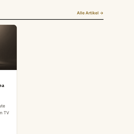
Alle Artikel →
ba
ute
im TV