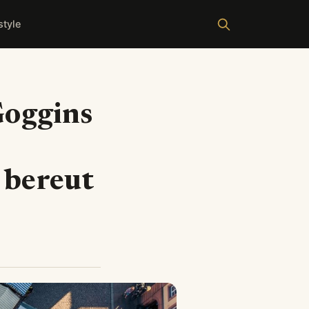
style
Goggins
 bereut