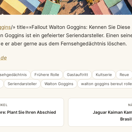
ggins
/» title=»Fallout Walton Goggins: Kennen Sie Diese
 Goggins ist ein gefeierter Seriendarsteller. Einen sein
de er aber gerne aus dem Fernsehgedächtnis löschen.
.de
sehgedächtnis
Frühere Rolle
Gastauftritt
Kultserie
Reue
Seriendarsteller
Walton Goggins
walton goggins bereut rolle
IKEL
N
re: Plant Sie Ihren Abschied
Jaguar Kaiman Kam
Brasi