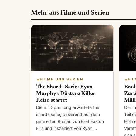
Mehr aus Filme und Serien
FILME UND SERIEN
FIL
The Shards Serie: Ryan
Enol
Murphys Düstere Killer-
Zurü
Reise startet
Mill
Die mit Spannung erwartete the
Der m
shards serie, basierend auf dem
Teil d
gefeierten Roman von Bret Easton
Holme
Ellis und inszeniert von Ryan …
Veröf
sich 