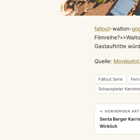
fallout
-walton-
go
Filmreihe?»>Walton
Gastauftritte wür
Quelle:
Moviepilot
Fallout Serie
Fern
Schauspieler Karriere
← VORHERIGER ART
Senta Berger Karrie
Wirklich