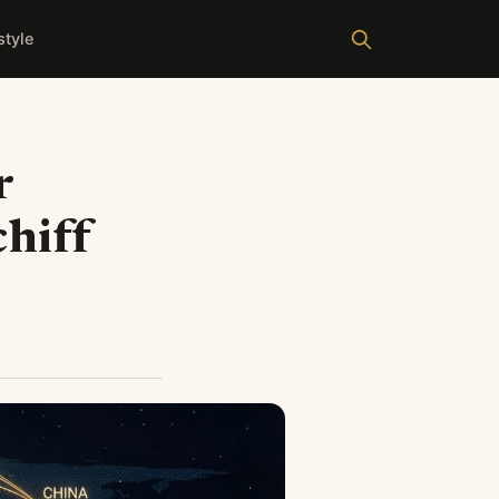
style
r
hiff