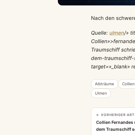
Nach den schwere
Quelle:
ulmen
/» t
Collien»>fernande
Traumschiff schri
dem-traumschiff
target=»_blank» r
Albträume
Collien
Ulmen
← VORHERIGER ART
Collien Fernandes 
dem Traumschiff s