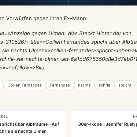
n Vorwürfen gegen ihren Ex-Mann
itle=»Anzeige gegen Ulmen: Was Steckt Hinter der von
s-310526/» title=»Collien Fernandes spricht über Albt
e sie nachts Ulmen»>collien-fernandes-spricht-ueber-a
-schrie-sie-nachts-ulmen-an-6a1bd678650c8e3d7eb0f
el=»nofollow»>Bild
Collien Fernandes
Fernandes
nachts
schrie
spricht
IKEL
N
spricht über Albträume – Auf
80er-Ikone – Jennifer Rush
chrie sie nachts Ulmen