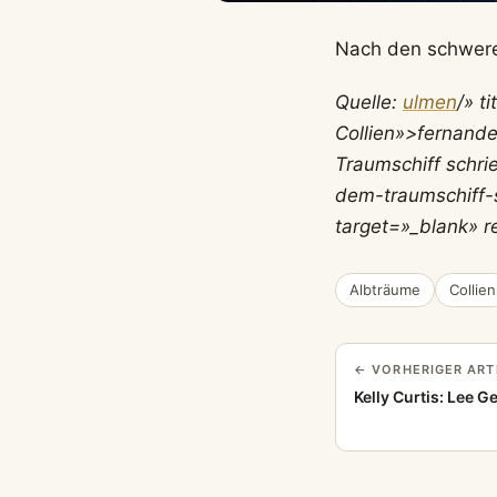
Nach den schwere
Quelle:
ulmen
/» t
Collien»>fernande
Traumschiff schri
dem-traumschiff
target=»_blank» r
Albträume
Collien
← VORHERIGER ART
Kelly Curtis: Lee 