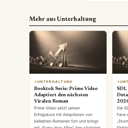
Mehr aus Unterhaltung
UNTERHALTUNG
UN
Booktok Serie: Prime Video
SDL 
Adaptiert den nächsten
Deta
Viralen Roman
202
Prime Video setzt seinen
Die S
Erfolgskurs mit Adaptionen von
Fans 
beliebten Romanen fort und bringt
„Stur
mit „Every Year After“ den nächsten
Einbl