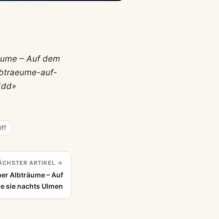
räume – Auf dem
lbtraeume-auf-
1dd»
ff
ÄCHSTER ARTIKEL →
ber Albträume – Auf
e sie nachts Ulmen