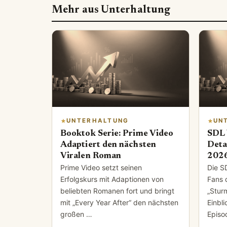
Mehr aus Unterhaltung
UNTERHALTUNG
UN
Booktok Serie: Prime Video
SDL 
Adaptiert den nächsten
Deta
Viralen Roman
202
Prime Video setzt seinen
Die S
Erfolgskurs mit Adaptionen von
Fans 
beliebten Romanen fort und bringt
„Stur
mit „Every Year After“ den nächsten
Einbl
großen …
Episo