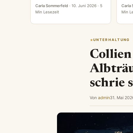
Carla Sommerfeld
·
10. Juni 2026
· 5
Carla
Min Lesezeit
Min L
UNTERHALTUNG
Collien
Albträ
schrie 
Von
admin
31. Mai 202