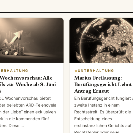
TERHALTUNG
UNTERHALTUNG
Wochenvorschau: Alle
Marius Freilassung:
ils zur Woche ab 8. Juni
Berufungsgericht Lehnt
6
Antrag Erneut
DL Wochenvorschau bietet
Ein Berufungsgericht fungiert 
der beliebten ARD-Telenovela
zweite Instanz in einem
m der Liebe“ einen exklusiven
Rechtsstreit. Es überprüft die
ick in die kommenden fünf
Entscheidung eines
den. Diese …
erstinstanzlichen Gerichts auf
Rechtsfehler oder neue …