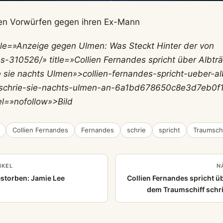
n Vorwürfen gegen ihren Ex-Mann
itle=»Anzeige gegen Ulmen: Was Steckt Hinter der von
s-310526/» title=»Collien Fernandes spricht über Albt
e sie nachts Ulmen»>collien-fernandes-spricht-ueber-a
-schrie-sie-nachts-ulmen-an-6a1bd678650c8e3d7eb0f
el=»nofollow»>Bild
Collien Fernandes
Fernandes
schrie
spricht
Traumschi
IKEL
N
Gestorben: Jamie Lee
Collien Fernandes spricht ü
dem Traumschiff schri