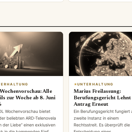
TERHALTUNG
UNTERHALTUNG
Wochenvorschau: Alle
Marius Freilassung:
ils zur Woche ab 8. Juni
Berufungsgericht Lehnt
6
Antrag Erneut
DL Wochenvorschau bietet
Ein Berufungsgericht fungiert 
der beliebten ARD-Telenovela
zweite Instanz in einem
m der Liebe“ einen exklusiven
Rechtsstreit. Es überprüft die
ick in die kommenden fünf
Entscheidung eines