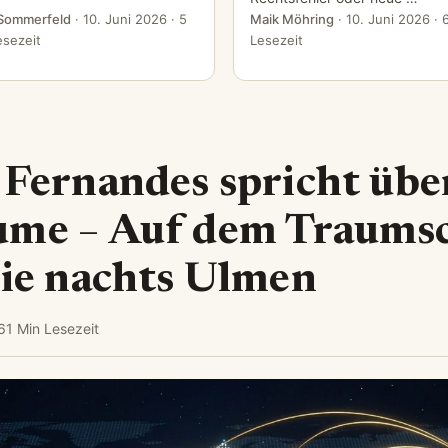
 Sommerfeld
·
10. Juni 2026
· 5
Maik Möhring
·
10. Juni 2026
· 
esezeit
Lesezeit
 Fernandes spricht übe
ume – Auf dem Traumsc
sie nachts Ulmen
6
1 Min Lesezeit