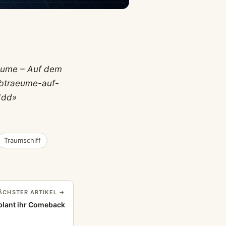
räume – Auf dem
lbtraeume-auf-
1dd»
Traumschiff
ÄCHSTER ARTIKEL →
 plant ihr Comeback