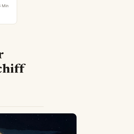
6 Min
r
hiff