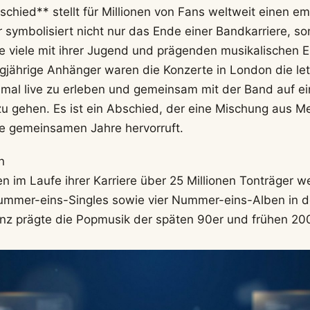
chied** stellt für Millionen von Fans weltweit einen em
Er symbolisiert nicht nur das Ende einer Bandkarriere, s
ie viele mit ihrer Jugend und prägenden musikalischen E
ngjährige Anhänger waren die Konzerte in London die let
inmal live zu erleben und gemeinsam mit der Band auf e
 zu gehen. Es ist ein Abschied, der eine Mischung aus M
ie gemeinsamen Jahre hervorruft.
n
n im Laufe ihrer Karriere über 25 Millionen Tonträger w
ummer-eins-Singles sowie vier Nummer-eins-Alben in de
enz prägte die Popmusik der späten 90er und frühen 20