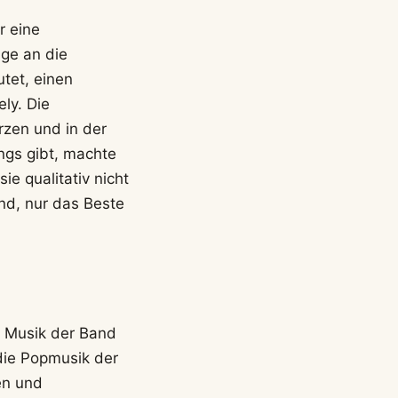
r eine
age an die
tet, einen
ly. Die
rzen und in der
ngs gibt, machte
ie qualitativ nicht
nd, nur das Beste
r Musik der Band
die Popmusik der
en und