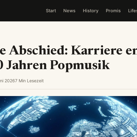
Start
News
History
Promis
Life
e Abschied: Karriere e
0 Jahren Popmusik
uni 2026
7 Min Lesezeit