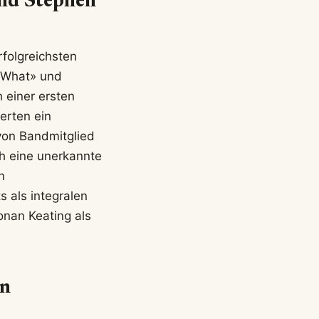
und Stephen
rfolgreichsten
r What» und
 einer ersten
erten ein
 von Bandmitglied
h eine unerkannte
n
s als integralen
Ronan Keating als
on