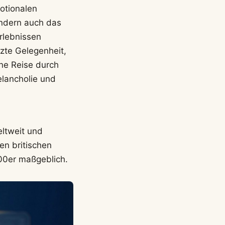
otionalen
ondern auch das
rlebnissen
zte Gelegenheit,
ine Reise durch
elancholie und
eltweit und
n britischen
00er maßgeblich.