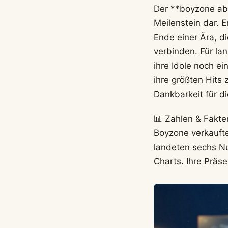
Der **boyzone abs
Meilenstein dar. 
Ende einer Ära, d
verbinden. Für la
ihre Idole noch e
ihre größten Hits
Dankbarkeit für d
📊 Zahlen & Fakte
Boyzone verkaufte
landeten sechs N
Charts. Ihre Präs