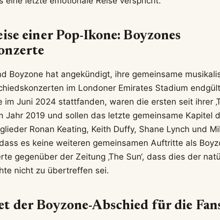
 eine letzte emotionale Reise verspricht.
eise einer Pop-Ikone: Boyzones
onzerte
nd Boyzone hat angekündigt, ihre gemeinsame musikali
chiedskonzerten im Londoner Emirates Stadium endgült
ie im Juni 2024 stattfanden, waren die ersten seit ihrer
m Jahr 2019 und sollen das letzte gemeinsame Kapitel 
itglieder Ronan Keating, Keith Duffy, Shane Lynch und 
 dass es keine weiteren gemeinsamen Auftritte als Boy
te gegenüber der Zeitung ‚The Sun‘, dass dies der natü
hte nicht zu übertreffen sei.
t der Boyzone-Abschied für die Fan