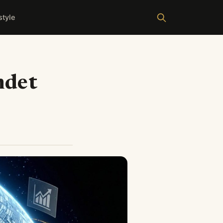
style
ndet