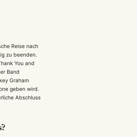
sche Reise nach
ig zu beenden.
 ‚Thank You and
der Band
Mikey Graham
zone geben wird.
rliche Abschluss
s?