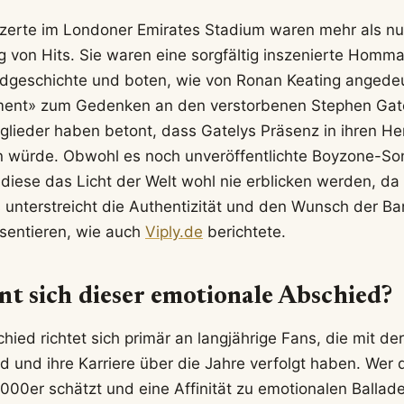
zerte im Londoner Emirates Stadium waren mehr als nu
 von Hits. Sie waren eine sorgfältig inszenierte Homm
ndgeschichte und boten, wie von Ronan Keating angedeu
nt» zum Gedenken an den verstorbenen Stephen Gate
glieder haben betont, dass Gatelys Präsenz in ihren He
n würde. Obwohl es noch unveröffentlichte Boyzone-So
 diese das Licht der Welt wohl nie erblicken werden, da s
 unterstreicht die Authentizität und den Wunsch der Ba
äsentieren, wie auch
Viply.de
berichtete.
nt sich dieser emotionale Abschied?
ied richtet sich primär an langjährige Fans, die mit de
 und ihre Karriere über die Jahre verfolgt haben. Wer 
000er schätzt und eine Affinität zu emotionalen Ballad