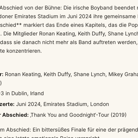
bschied von der Bühne: Die irische Boyband beendet n
oner Emirates Stadium im Juni 2024 ihre gemeinsame K
chied** markiert das Ende eines Kapitels, das die Pop
. Die Mitglieder Ronan Keating, Keith Duffy, Shane Lyn
ass sie danach nicht mehr als Band auftreten werden,
kte konzentrieren.
r:
Ronan Keating, Keith Duffy, Shane Lynch, Mikey Gra
)
 in Dublin, Irland
erte:
Juni 2024, Emirates Stadium, London
r Abschied:
‚Thank You and Goodnight‘-Tour (2019)
m Abschied: Ein bittersüßes Finale für eine der präge