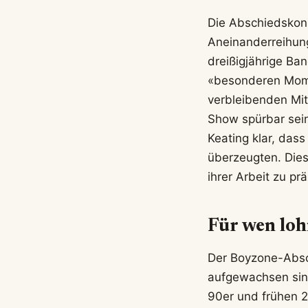
Die Abschiedskon
Aneinanderreihung
dreißigjährige Ba
«besonderen Mome
verbleibenden Mit
Show spürbar sei
Keating klar, dass
überzeugten. Dies
ihrer Arbeit zu pr
Für wen loh
Der Boyzone-Absch
aufgewachsen sind
90er und frühen 2