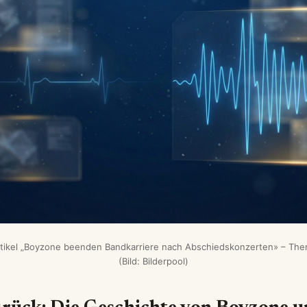
tikel „Boyzone beenden Bandkarriere nach Abschiedskonzerten» – Th
(Bild: Bilderpool)