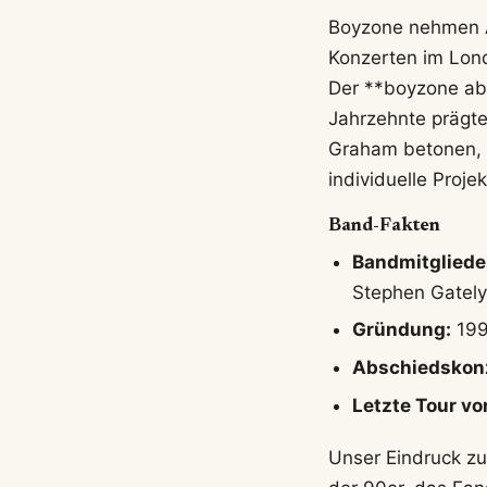
Boyzone nehmen A
Konzerten im Lond
Der **boyzone abs
Jahrzehnte prägte
Graham betonen, d
individuelle Proje
Band-Fakten
Bandmitgliede
Stephen Gately
Gründung:
1993
Abschiedskonz
Letzte Tour vo
Unser Eindruck zu