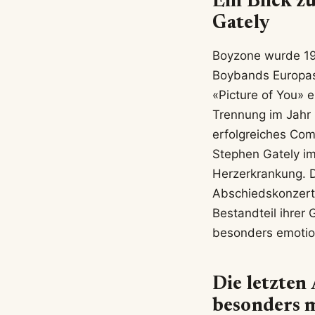
Ein Blick z
Gately
Boyzone wurde 199
Boybands Europas 
«Picture of You» 
Trennung im Jahr
erfolgreiches Com
Stephen Gately i
Herzerkrankung. D
Abschiedskonzerten
Bestandteil ihrer 
besonders emotio
Die letzten
besonders 