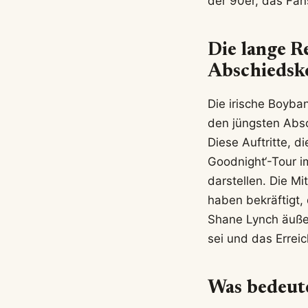
der 90er, das Fans
Die lange R
Abschiedsk
Die irische Boyba
den jüngsten Abs
Diese Auftritte, d
Goodnight‘-Tour i
darstellen. Die M
haben bekräftigt,
Shane Lynch äußer
sei und das Erreic
Was bedeute