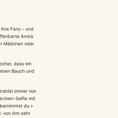
 ihre Fans – und
offenbarte Amira
 ein Mädchen oder
ocher, dass ein
meinen Bauch und
trahlst immer von
ärchen-Selfie mit
übernimmst du.»
: von ihm sehr