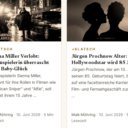
ATSCH
KLATSCH
na Miller Verlobt:
Jürgen Prochnow Alter:
uspielerin überrascht
Hollywoodstar wird 85 
 Baby-Glück
Jürgen Prochnow, der am 10. 
pielerin Sienna Miller,
seinen 85. Geburtstag feiert, b
t für ihre Rollen in Filmen wie
auf eine facettenreiche Karrie
can Sniper" und "Alfie", soll
Film- und Fernsehgeschäft zu
mit ihrem 15 Jahre …
…
Möhring
·
10. Juni 2026
· 5 Min
Maik Möhring
·
10. Juni 2026
· 
eit
Lesezeit