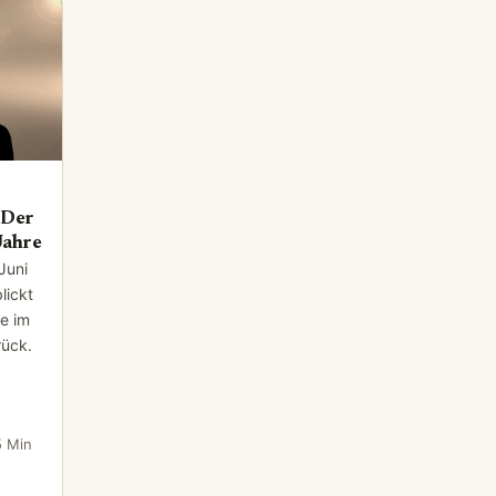
 Der
Jahre
Juni
lickt
re im
rück.
5 Min