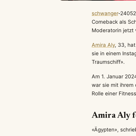
schwanger
-240526
Comeback als Sch
Moderatorin jetzt 
Amira Aly
, 33, ha
sie in einem Insta
Traumschiff».
Am 1. Januar 2024
war sie mit ihre
Rolle einer Fitness
Amira Aly f
«Ägypten», schrie