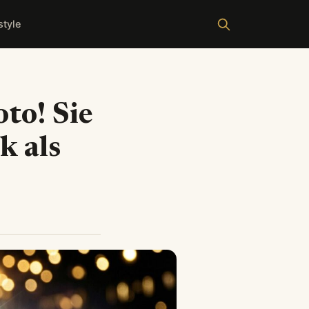
style
to! Sie
k als