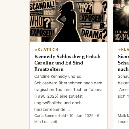
KLATSCH
KL
Kennedy Schlossberg Enkel:
Sien
Caroline und Ed Sind
Scha
Ersatzeltern
nach
Caroline Kennedy und Ed
Schaus
Schlossberg übernehmen nach dem
bekann
tragischen Tod ihrer Tochter Tatiana
"Ameri
(1990-2025) eine zutiefst
sich 
ungewöhnliche und doch
herzzerreißende …
Carla Sommerfeld
·
10. Juni 2026
· 6
Maik 
Min Lesezeit
Lesez