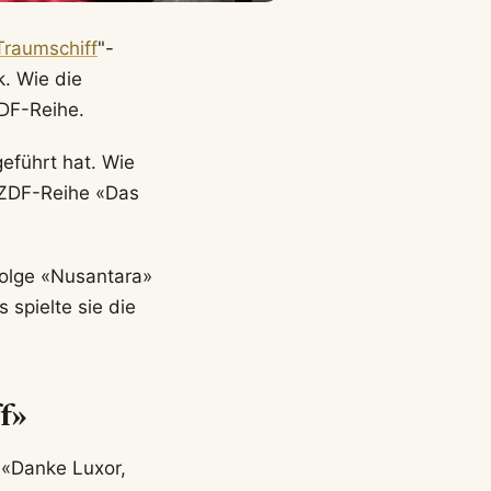
Traumschiff
"-
. Wie die
ZDF-Reihe.
geführt hat. Wie
r ZDF-Reihe «Das
 Folge «Nusantara»
 spielte sie die
f»
 «Danke Luxor,