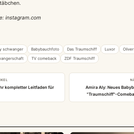
stäbchen.
e: instagram.com
ly schwanger
Babybauchfoto
Das Traumschiff
Luxor
Olive
angerschaft
TV comeback
ZDF Traumschiff
IKEL
N
hr kompletter Leitfaden für
Amira Aly: Neues Babyba
"Traumschiff"-Comeba