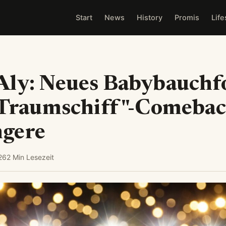
Start
News
History
Promis
Life
ly: Neues Babybauchfo
"Traumschiff"-Comebac
gere
26
2 Min Lesezeit