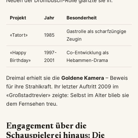
Neben der Drombusch-Rolle glänzte sie in:
Projekt
Jahr
Besonderheit
Gastrolle als scharfzüngige
«Tatort»
1985
Zeugin
«Happy
1997-
Co-Entwicklung als
Birthday»
2001
Hebammen-Drama
Dreimal erhielt sie die
Goldene Kamera
– Beweis
für ihre Strahlkraft. Ihr letzter Auftritt 2009 im
«Großstadtrevier» zeigte: Selbst im Alter blieb sie
dem Fernsehen treu.
Engagement über die
Schauspielerei hinaus: Die