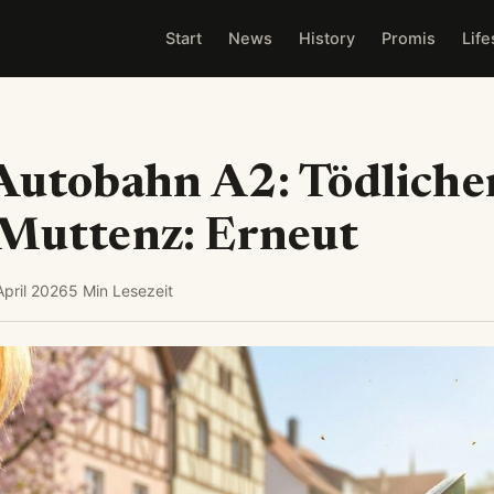
Start
News
History
Promis
Life
Autobahn A2: Tödliche
 Muttenz: Erneut
April 2026
5 Min Lesezeit