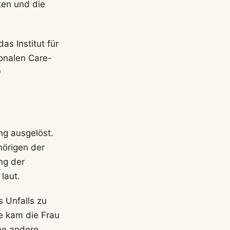
ten und die
s Institut für
onalen Care-
)
ng ausgelöst.
hörigen der
ng der
laut.
 Unfalls zu
e kam die Frau
ine andere