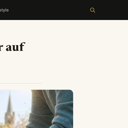
style
r auf