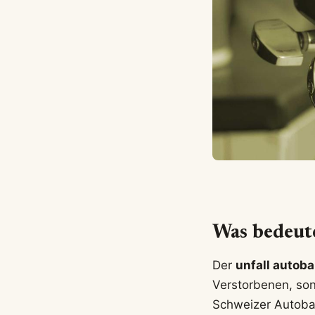
Was bedeute
Der
unfall autob
Verstorbenen, son
Schweizer Autobah