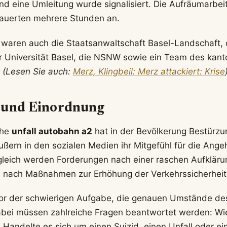
und eine Umleitung wurde signalisiert. Die Aufräumarbei
auerten mehrere Stunden an.
 waren auch die Staatsanwaltschaft Basel-Landschaft, da
 Universität Basel, die NSNW sowie ein Team des kant
.
(Lesen Sie auch:
Merz, Klingbeil: Merz attackiert: Krise
 und Einordnung
che
unfall autobahn a2
hat in der Bevölkerung Bestürzu
ßern in den sozialen Medien ihr Mitgefühl für die Ange
leich werden Forderungen nach einer raschen Aufkläru
 nach Maßnahmen zur Erhöhung der Verkehrssicherheit 
 vor der schwierigen Aufgabe, die genauen Umstände des
abei müssen zahlreiche Fragen beantwortet werden: Wi
 Handelte es sich um einen Suizid, einen Unfall oder e