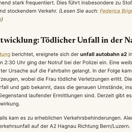
nd stark frequentiert. Dies führt insbesondere zu Sto
und stockendem Verkehr.
(Lesen Sie auch:
Federica Bri
n
)
twicklung: Tödlicher Unfall in der N
itung
berichtet, ereignete sich der
unfall autobahn a2
in
 2:30 Uhr ging der Notruf bei der Polizei ein. Eine wei
ter Ursache auf die Fahrbahn gelangt. In der Folge kam 
eugen, wobei die Frau tödliche Verletzungen erlitt. Die
orfall und gab bekannt, dass die genauen Umstände, i
egenstand laufender Ermittlungen sind. Derzeit gibt e
wirkung.
lls kam es zu erheblichen Verkehrsbehinderungen. Ale
rkehrsunfall auf der A2 Hagnau Richtung Bern/Luzern.