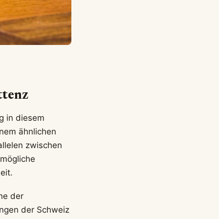
ttenz
ng in diesem
inem ähnlichen
allelen zwischen
 mögliche
it.
he der
ungen der Schweiz