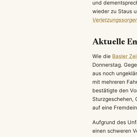
und dementspreche
wieder zu Staus 
Verletzungssorge
Aktuelle En
Wie die
Basler Ze
Donnerstag. Gegen
aus noch ungeklär
mit mehreren Fahrz
bestätigte den V
Sturzgeschehen, G
auf eine Fremdein
Aufgrund des Unfa
einen schweren Ve