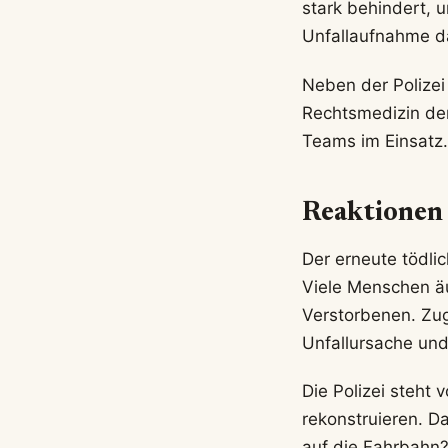
stark behindert, 
Unfallaufnahme d
Neben der Polizei
Rechtsmedizin der
Teams im Einsatz
Reaktionen
Der erneute tödli
Viele Menschen äu
Verstorbenen. Zug
Unfallursache und
Die Polizei steht
rekonstruieren. D
auf die Fahrbahn?