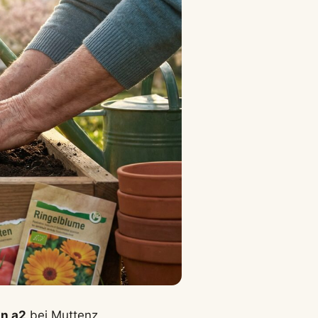
hn a2
bei Muttenz