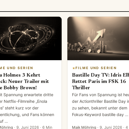
ME UND SERIEN
FILME UND SERIEN
a Holmes 3 Kehrt
Bastille Day TV: Idris El
ck: Neuer Trailer mit
Rettet Paris im FSK 16
ie Bobby Brown!
Thriller
it Spannung erwartete dritte
Für Fans von Spannung ist he
er Netflix-Filmreihe „Enola
der Actionthriller Bastille Day 
s“ steht kurz vor der
zu sehen, bekannt unter dem
fentlichung, und Fans können
Fokus-Keyword bastille day …
auf …
Möhring
·
9. Juni 2026
· 6 Min
Maik Möhring
·
9. Juni 2026
· 4