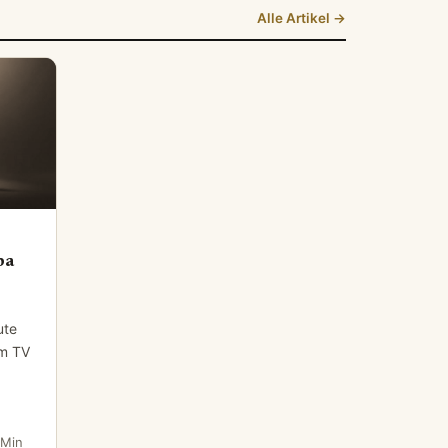
Alle Artikel →
ba
ute
im TV
 Min