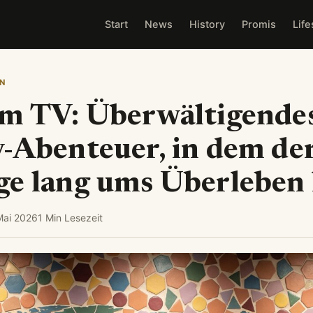
Start
News
History
Promis
Life
N
im TV: Überwältigende
-Abenteuer, in dem de
ge lang ums Überleben
Mai 2026
1 Min Lesezeit