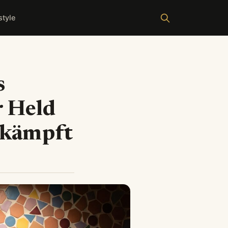
style
s
r Held
 kämpft