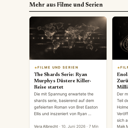
Mehr aus Filme und Serien
FILME UND SERIEN
FIL
The Shards Serie: Ryan
Enol
Murphys Düstere Killer-
Zurü
Reise startet
Mill
Die mit Spannung erwartete the
Der m
shards serie, basierend auf dem
Teil d
gefeierten Roman von Bret Easton
Holme
Ellis und inszeniert von Ryan …
Veröf
sich 
Vera Albrecht
·
10. Juni 2026
· 7 Min
Maik 