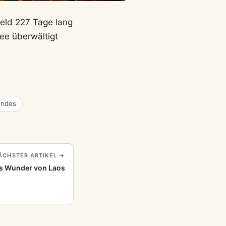
Held 227 Tage lang
ee überwältigt
endes
ÄCHSTER ARTIKEL →
as Wunder von Laos