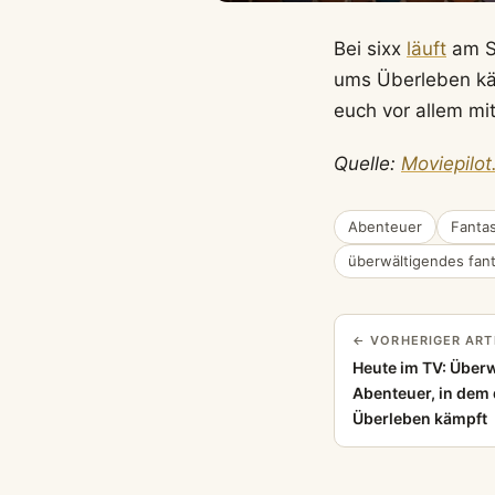
Bei sixx
läuft
am S
ums Überleben käm
euch vor allem mit
Quelle:
Moviepilot
Abenteuer
Fanta
überwältigendes fan
← VORHERIGER ART
Heute im TV: Über
Abenteuer, in dem 
Überleben kämpft