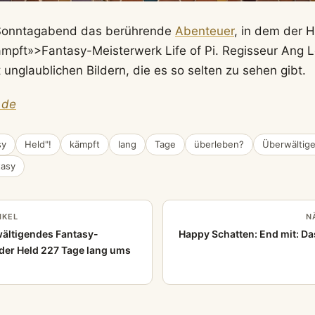
onntagabend das berührende
Abenteuer
, in dem der 
pft»>Fantasy-Meisterwerk Life of Pi. Regisseur Ang L
 unglaublichen Bildern, die es so selten zu sehen gibt.
.de
sy
Held"!
kämpft
lang
Tage
überleben?
Überwältig
tasy
IKEL
N
wältigendes Fantasy-
Happy Schatten: End mit: D
der Held 227 Tage lang ums