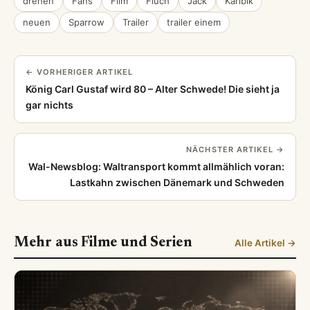
drehen
Fans
Film
Fluch
Jack
Karibik
neuen
Sparrow
Trailer
trailer einem
← VORHERIGER ARTIKEL
König Carl Gustaf wird 80 – Alter Schwede! Die sieht ja
gar nichts
NÄCHSTER ARTIKEL →
Wal-Newsblog: Waltransport kommt allmählich voran:
Lastkahn zwischen Dänemark und Schweden
Mehr aus Filme und Serien
Alle Artikel →