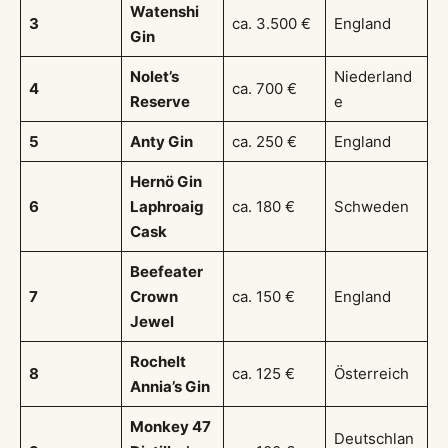
Watenshi
3
ca. 3.500 €
England
Gin
Nolet’s
Niederland
4
ca. 700 €
Reserve
e
5
Anty Gin
ca. 250 €
England
Hernö Gin
6
Laphroaig
ca. 180 €
Schweden
Cask
Beefeater
7
Crown
ca. 150 €
England
Jewel
Rochelt
8
ca. 125 €
Österreich
Annia’s Gin
Monkey 47
Deutschlan