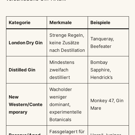
Kategorie
Merkmale
Beispiele
Strenge Regeln,
Tanqueray,
London Dry Gin
keine Zusätze
Beefeater
nach Destillation
Mindestens
Bombay
Distilled Gin
zweifach
Sapphire,
destilliert
Hendrick’s
Wacholder
New
weniger
Monkey 47, Gin
Western/Conte
dominant,
Mare
mporary
experimentelle
Botanicals
Fassgelagert für