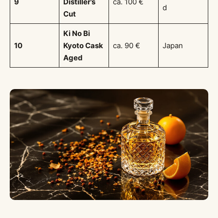
9
Distiller’s
ca. 100 €
d
Cut
Ki No Bi
10
Kyoto Cask
ca. 90 €
Japan
Aged