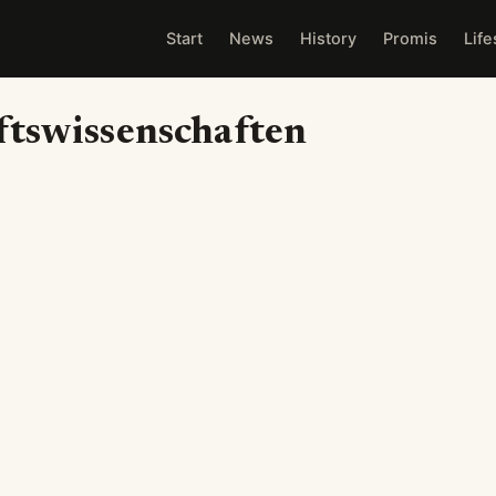
Start
News
History
Promis
Life
ftswissenschaften