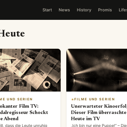
Start
News
History
Promis
Life
Heute
ME UND SERIEN
FILME UND SERIEN
okanter Film TV:
Unerwarteter Kinoerfol
dalregisseur Schockt
Dieser Film überraschte 
e Abend
Heute im TV
ill, dass die Leute unruhig
„Ich bin nur eine Puppe!“ – Die