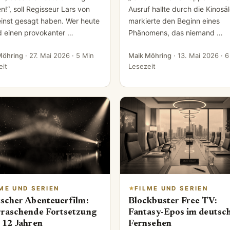
!“, soll Regisseur Lars von
Ausruf hallte durch die Kinosä
 einst gesagt haben. Wer heute
markierte den Beginn eines
 einen provokanter …
Phänomens, das niemand …
Möhring
·
27. Mai 2026
· 5 Min
Maik Möhring
·
13. Mai 2026
· 6
eit
Lesezeit
ME UND SERIEN
FILME UND SERIEN
scher Abenteuerfilm:
Blockbuster Free TV:
raschende Fortsetzung
Fantasy-Epos im deutsc
 12 Jahren
Fernsehen