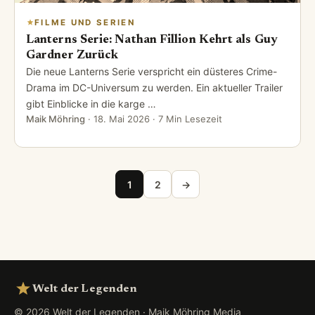
FILME UND SERIEN
Lanterns Serie: Nathan Fillion Kehrt als Guy
Gardner Zurück
Die neue Lanterns Serie verspricht ein düsteres Crime-
Drama im DC-Universum zu werden. Ein aktueller Trailer
gibt Einblicke in die karge …
Maik Möhring
·
18. Mai 2026
· 7 Min Lesezeit
Seitennummerierung der Beiträge
1
2
→
Welt der Legenden
© 2026 Welt der Legenden · Maik Möhring Media