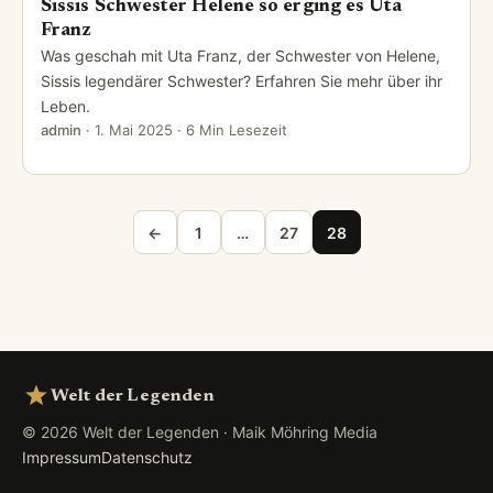
Sissis Schwester Helene so erging es Uta
Franz
Was geschah mit Uta Franz, der Schwester von Helene,
Sissis legendärer Schwester? Erfahren Sie mehr über ihr
Leben.
admin
·
1. Mai 2025
· 6 Min Lesezeit
Seitennummerierung der Beiträge
←
1
…
27
28
Welt der Legenden
© 2026 Welt der Legenden · Maik Möhring Media
Impressum
Datenschutz