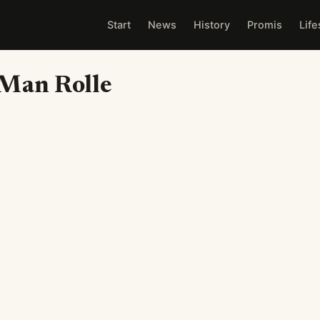
Start
News
History
Promis
Life
Man Rolle