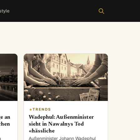
style
TRENDS
ge an
Wadephul: Außenminister
chen
sieht in Nawalnys Tod
«hässliche
a
Außenminister Johann Wadephul