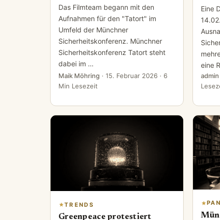
Das Filmteam begann mit den
Eine 
Aufnahmen für den "Tatort" im
14.02
Umfeld der Münchner
Ausna
Sicherheitskonferenz. Münchner
Siche
Sicherheitskonferenz Tatort steht
mehre
dabei im …
eine 
Maik Möhring
·
15. Februar 2026
· 6
admin
Min Lesezeit
Lesez
PA
TRENDS
Mün
Greenpeace protestiert