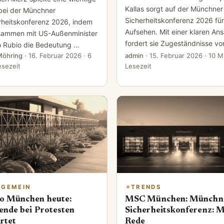
Kallas sorgt auf der Münchner
 bei der Münchner
Sicherheitskonferenz 2026 für
rheitskonferenz 2026, indem
Aufsehen. Mit einer klaren An
sammen mit US-Außenminister
fordert sie Zugeständnisse v
 Rubio die Bedeutung …
Möhring
·
16. Februar 2026
· 6
admin
·
15. Februar 2026
· 10 M
esezeit
Lesezeit
LGEMEIN
TRENDS
 München heute:
MSC München: Münchn
ende bei Protesten
Sicherheitskonferenz: M
rtet
Rede