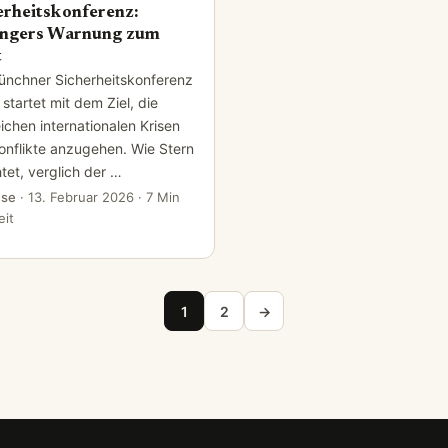
erheitskonferenz:
ingers Warnung zum
t
ünchner Sicherheitskonferenz
 startet mit dem Ziel, die
ichen internationalen Krisen
onflikte anzugehen. Wie Stern
tet, verglich der …
se
·
13. Februar 2026
· 7 Min
eit
träge
1
2
→