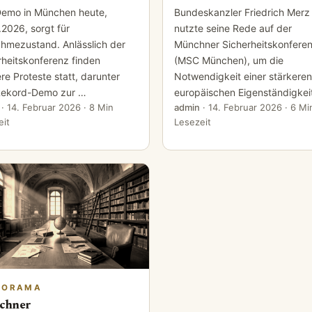
Demo in München heute,
Bundeskanzler Friedrich Merz
.2026, sorgt für
nutzte seine Rede auf der
hmezustand. Anlässlich der
Münchner Sicherheitskonfere
rheitskonferenz finden
(MSC München), um die
re Proteste statt, darunter
Notwendigkeit einer stärkeren
Rekord-Demo zur …
europäischen Eigenständigkeit
·
14. Februar 2026
· 8 Min
admin
·
14. Februar 2026
· 6 Mi
eit
Lesezeit
NORAMA
chner