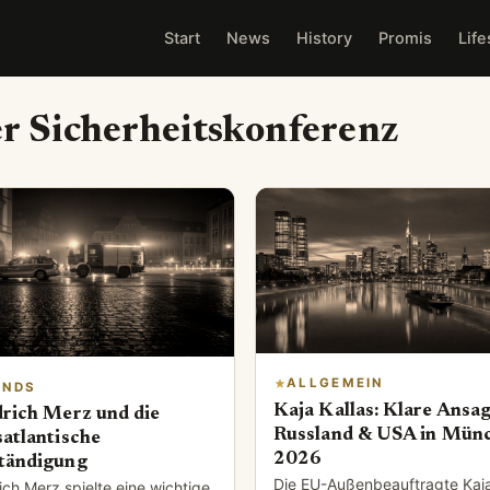
Start
News
History
Promis
Life
 Sicherheitskonferenz
ALLGEMEIN
ENDS
Kaja Kallas: Klare Ansa
drich Merz und die
Russland & USA in Mün
satlantische
2026
tändigung
Die EU-Außenbeauftragte Kaj
ich Merz spielte eine wichtige