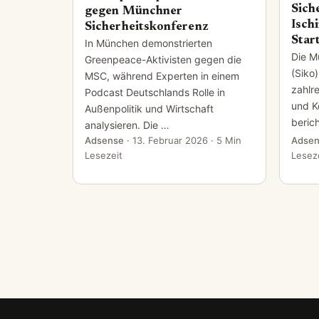
Sich
gegen Münchner
Isch
Sicherheitskonferenz
Star
In München demonstrierten
Die M
Greenpeace-Aktivisten gegen die
(Siko)
MSC, während Experten in einem
zahlre
Podcast Deutschlands Rolle in
und K
Außenpolitik und Wirtschaft
berich
analysieren. Die …
Adsense
·
13. Februar 2026
· 5 Min
Adsen
Lesezeit
Lesez
Seitennummerierung der Bei