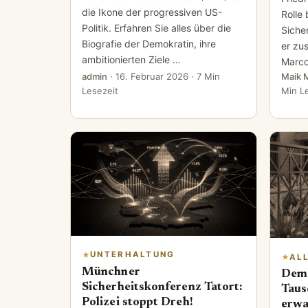
die Ikone der progressiven US-
Rolle
Politik. Erfahren Sie alles über die
Siche
Biografie der Demokratin, ihre
er zu
ambitionierten Ziele …
Marco
admin
·
16. Februar 2026
· 7 Min
Maik 
Lesezeit
Min L
UNTERHALTUNG
AL
Münchner
Demo
Sicherheitskonferenz Tatort:
Taus
Polizei stoppt Dreh!
erwa