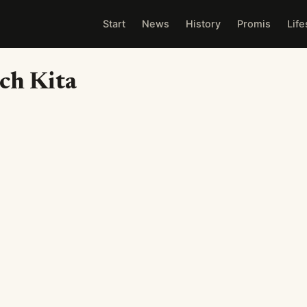
Start
News
History
Promis
Life
ch Kita