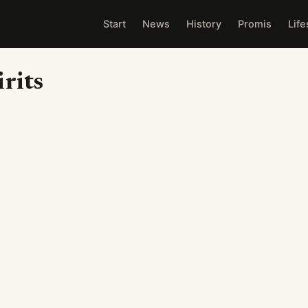
Start
News
History
Promis
Life
rits