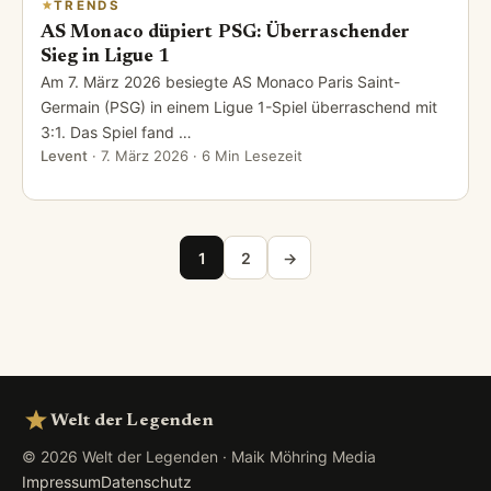
TRENDS
AS Monaco düpiert PSG: Überraschender
Sieg in Ligue 1
Am 7. März 2026 besiegte AS Monaco Paris Saint-
Germain (PSG) in einem Ligue 1-Spiel überraschend mit
3:1. Das Spiel fand …
Levent
·
7. März 2026
· 6 Min Lesezeit
Seitennummerierung der Beiträge
1
2
→
Welt der Legenden
© 2026 Welt der Legenden · Maik Möhring Media
Impressum
Datenschutz