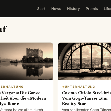
Start
News
History
Promis
Life
uf
TERHALTUNG
UNTERHALTUNG
a Vergara: Die Ganze
Cosimo Citiolo Steckbrie
heit über die «Modern
Vom Gogo-Tänzer zum
ly»-Ikone
Reality-Star
Vergara ist vor allem durch
Vom schillernden Gogo-Tänze