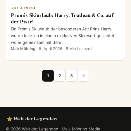
KLATSCH
Promis Skiurlaub: Harry, Trudeau & Co. auf
der Piste!
Ein Promis Skiurlaub der besonderen Art: Prinz Harry
wurde kürzlich in einem exklusiven Skiresort gesichtet,
wo er gemeinsam mit dem …
Maik Möhring
·
5. April 2026
· 8 Min Lesezeit
Seitennummerierung der Beiträge
1
2
3
→
Welt der Legenden
© 2026 Welt der Legenden · Maik Möhring Media