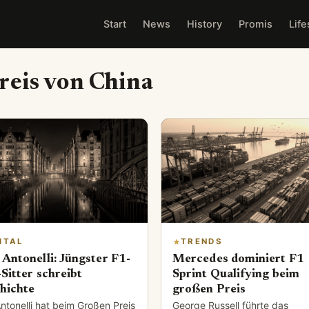
Start
News
History
Promis
Life
reis von China
ITAL
TRENDS
 Antonelli: Jüngster F1-
Mercedes dominiert F1
-Sitter schreibt
Sprint Qualifying beim
hichte
großen Preis
ntonelli hat beim Großen Preis
George Russell führte das