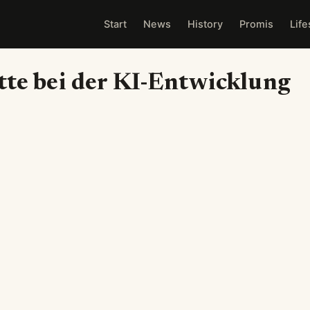
Start
News
History
Promis
Life
tte bei der KI-Entwicklung