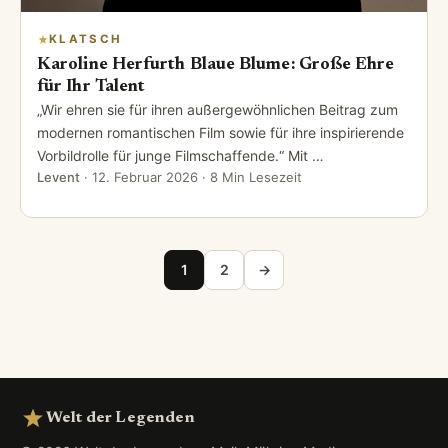
KLATSCH
Karoline Herfurth Blaue Blume: Große Ehre
für Ihr Talent
„Wir ehren sie für ihren außergewöhnlichen Beitrag zum
modernen romantischen Film sowie für ihre inspirierende
Vorbildrolle für junge Filmschaffende.“ Mit …
Levent
·
12. Februar 2026
· 8 Min Lesezeit
Seitennummerierung der Beiträge
1
2
→
Welt der Legenden