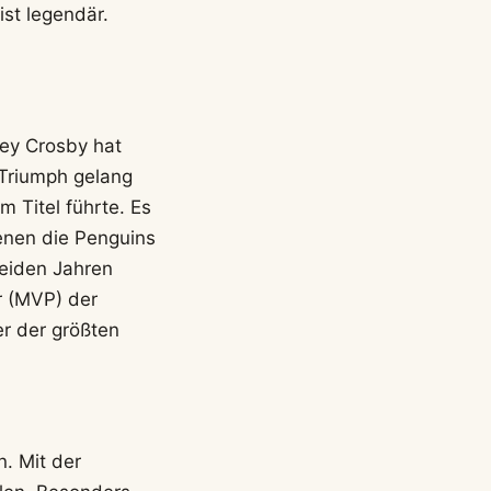
st legendär.
ney Crosby hat
 Triumph gelang
 Titel führte. Es
enen die Penguins
beiden Jahren
r (MVP) der
er der größten
. Mit der