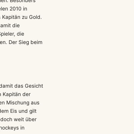
len. Besonders
len 2010 in
s Kapitän zu Gold.
amit die
pieler, die
en. Der Sieg beim
 damit das Gesicht
n Kapitän der
osen Mischung aus
dem Eis und gilt
jedoch weit über
hockeys in