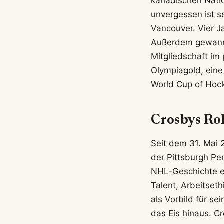
kanadischen Nati
unvergessen ist s
Vancouver. Vier Ja
Außerdem gewann e
Mitgliedschaft im 
Olympiagold, ein
World Cup of Hock
Crosbys Rol
Seit dem 31. Mai 
der Pittsburgh Pe
NHL-Geschichte er
Talent, Arbeitseth
als Vorbild für se
das Eis hinaus. C