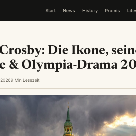
Start
News
History
Promis
Life
Crosby: Die Ikone, sein
e & Olympia-Drama 2
 2026
9 Min Lesezeit