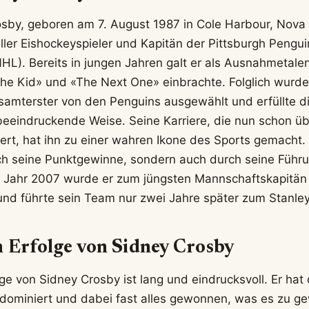
osby, geboren am 7. August 1987 in Cole Harbour, Nova
eller Eishockeyspieler und Kapitän der Pittsburgh Pengui
L). Bereits in jungen Jahren galt er als Ausnahmetalen
he Kid» und «The Next One» einbrachte. Folglich wurde
samterster von den Penguins ausgewählt und erfüllte d
eeindruckende Weise. Seine Karriere, die nun schon üb
rt, hat ihn zu einer wahren Ikone des Sports gemacht.
rch seine Punktgewinne, sondern auch durch seine Führ
 Jahr 2007 wurde er zum jüngsten Mannschaftskapitän 
nd führte sein Team nur zwei Jahre später zum Stanle
 Erfolge von Sidney Crosby
lge von Sidney Crosby ist lang und eindrucksvoll. Er hat
ominiert und dabei fast alles gewonnen, was es zu ge