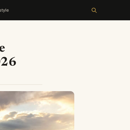
style
e
026