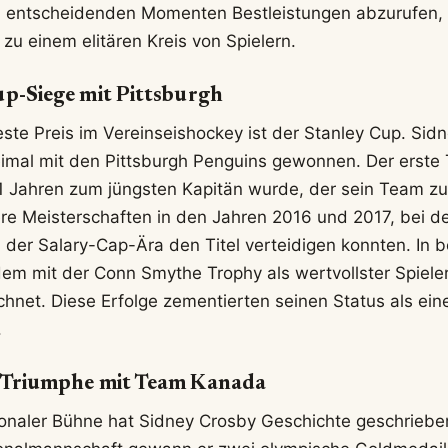
in entscheidenden Momenten Bestleistungen abzurufen, i
zu einem elitären Kreis von Spielern.
up-Siege mit Pittsburgh
ste Preis im Vereinseishockey ist der Stanley Cup. Sid
imal mit den Pittsburgh Penguins gewonnen. Der erste
21 Jahren zum jüngsten Kapitän wurde, der sein Team zum
ere Meisterschaften in den Jahren 2016 und 2017, bei d
n der Salary-Cap-Ära den Titel verteidigen konnten. In 
m mit der Conn Smythe Trophy als wertvollster Spiele
chnet. Diese Erfolge zementierten seinen Status als ein
.
e Triumphe mit Team Kanada
ionaler Bühne hat Sidney Crosby Geschichte geschrieben