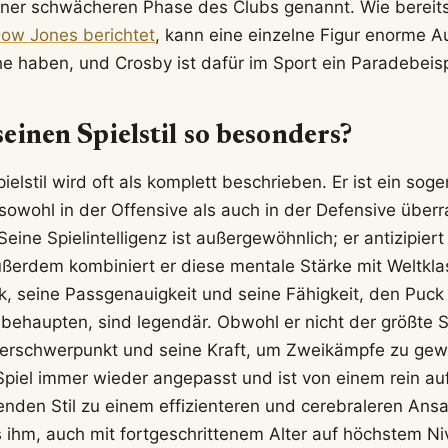
iner schwächeren Phase des Clubs genannt. Wie bereit
ow Jones berichtet
, kann eine einzelne Figur enorme 
e haben, und Crosby ist dafür im Sport ein Paradebeisp
einen Spielstil so besonders?
elstil wird oft als komplett beschrieben. Er ist ein so
 sowohl in der Offensive als auch in der Defensive über
Seine Spielintelligenz ist außergewöhnlich; er antizipier
ßerdem kombiniert er diese mentale Stärke mit Weltkla
k, seine Passgenauigkeit und seine Fähigkeit, den Puck
ehaupten, sind legendär. Obwohl er nicht der größte Spi
perschwerpunkt und seine Kraft, um Zweikämpfe zu gew
 Spiel immer wieder angepasst und ist von einem rein a
enden Stil zu einem effizienteren und cerebraleren An
s ihm, auch mit fortgeschrittenem Alter auf höchstem N