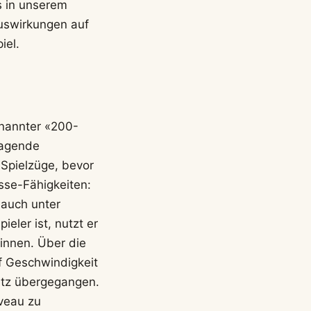
s in unserem
Auswirkungen auf
iel.
genannter «200-
ragende
t Spielzüge, bevor
sse-Fähigkeiten:
 auch unter
eler ist, nutzt er
innen. Über die
uf Geschwindigkeit
satz übergegangen.
iveau zu