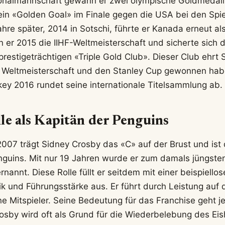
onalmannschaft gewann er zwei olympische Goldmedail
ein «Golden Goal» im Finale gegen die USA bei den Spie
hre später, 2014 in Sotschi, führte er Kanada erneut al
r 2015 die IIHF-Weltmeisterschaft und sicherte sich d
prestigeträchtigen «Triple Gold Club». Dieser Club ehrt S
e Weltmeisterschaft und den Stanley Cup gewonnen hab
ey 2016 rundet seine internationale Titelsammlung ab.
le als Kapitän der Penguins
2007 trägt Sidney Crosby das «C» auf der Brust und ist
nguins. Mit nur 19 Jahren wurde er zum damals jüngste
nannt. Diese Rolle füllt er seitdem mit einer beispiell
ik und Führungsstärke aus. Er führt durch Leistung auf 
ine Mitspieler. Seine Bedeutung für das Franchise geht 
rosby wird oft als Grund für die Wiederbelebung des Eis