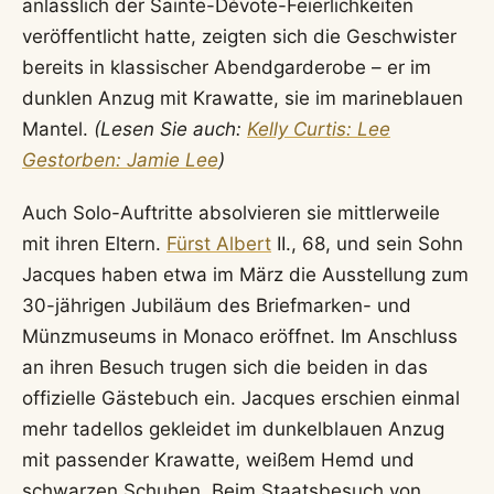
anlässlich der Sainte-Dévote-Feierlichkeiten
veröffentlicht hatte, zeigten sich die Geschwister
bereits in klassischer Abendgarderobe – er im
dunklen Anzug mit Krawatte, sie im marineblauen
Mantel.
(Lesen Sie auch:
Kelly Curtis: Lee
Gestorben: Jamie Lee
)
Auch Solo-Auftritte absolvieren sie mittlerweile
mit ihren Eltern.
Fürst Albert
II., 68, und sein Sohn
Jacques haben etwa im März die Ausstellung zum
30-jährigen Jubiläum des Briefmarken- und
Münzmuseums in Monaco eröffnet. Im Anschluss
an ihren Besuch trugen sich die beiden in das
offizielle Gästebuch ein. Jacques erschien einmal
mehr tadellos gekleidet im dunkelblauen Anzug
mit passender Krawatte, weißem Hemd und
schwarzen Schuhen. Beim Staatsbesuch von