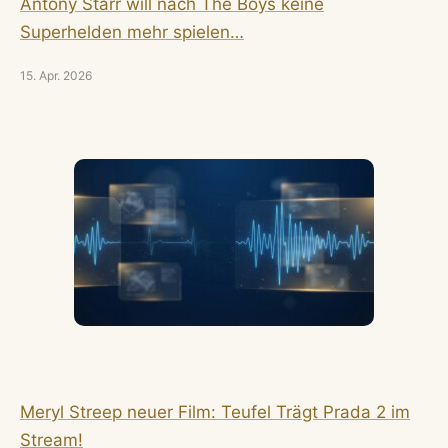
Antony Starr will nach The Boys keine
Superhelden mehr spielen…
15. Apr. 2026
Meryl Streep neuer Film: Teufel Trägt Prada 2 im
Stream!