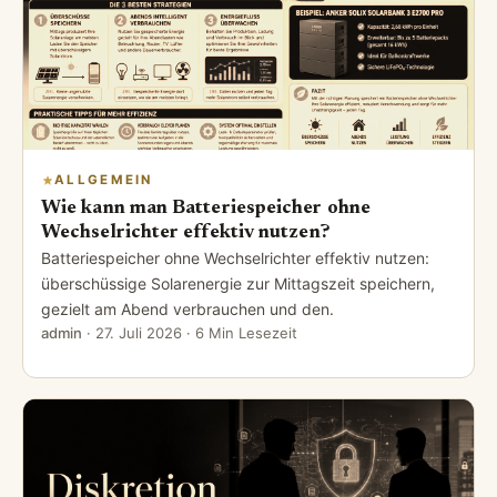
Mehr aus Allgemein
Alle Artikel →
ALLGEMEIN
Nissenhütte: Wie der Rundbogen zur
Architekturlegende wurde
Die Nissenhütte entstand 1916 aus logistischer Not:
Rundbogen aus Wellblech, Bausatz für einen Lastwagen,
Aufbau in vier Stunden.
admin
·
31. Juli 2026
· 11 Min Lesezeit