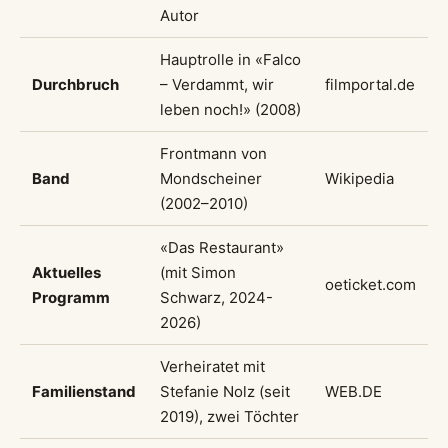
von Vanessa Borck
, hält Rubey sein Familienleben
weitgehend aus der Öffentlichkeit heraus.
Darüber hinaus nutzt
Manuel Rubey
seine
Bekanntheit für soziales und politisches
Engagement. Er unterstützt verschiedene
Aktionen gegen Rechtsextremismus und
positioniert sich klar zu gesellschaftlichen
Themen. So war er beispielsweise 2016 Teil des
Personenkomitees zur Unterstützung der
Präsidentschaftskandidatur von Alexander Van
der Bellen. Dieses Engagement zeigt eine weitere,
ernste Seite des vielseitigen Künstlers.
Manuel Rubey im Überblick