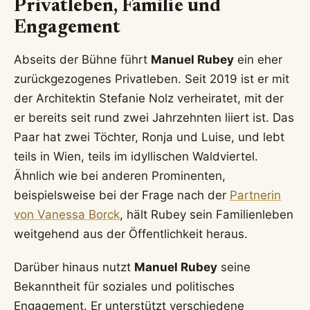
Der Autor Manuel Rubey:
Bücher und Themen
Neben Schauspiel, Musik und Kabarett hat sich
Manuel Rubey
auch als Autor etabliert. Sein
erstes Buch „Einmal noch schlafen, dann ist
morgen“ erschien 2020 und wurde zum Bestseller.
Darin gewährt er persönliche Einblicke in sein
Leben, seine Gedanken und Selbstzweifel. Mit
feiner Beobachtungsgabe und einer Mischung aus
Humor und Nachdenklichkeit behandelt er
Themen, die viele Menschen beschäftigen.
Sein zweites Buch, „Der will nur spielen“, folgte
2022. Auch hier nimmt er die Leser mit auf eine
Reise durch seine Gedankenwelt, philosophiert