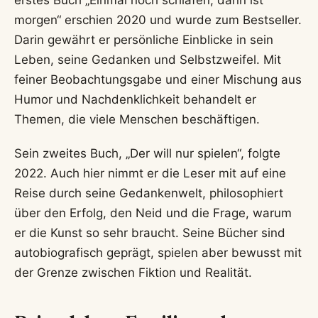
Programme wie „Gott & Söhne“ (2015) und sein
erstes Soloprogramm „Goldfisch“ (2020).
Im Jahr 2026 ist
Manuel Rubey
gemeinsam mit
dem Schauspieler Simon Schwarz auf Tour. Ihr
aktuelles Programm heißt „Das Restaurant“ und
erfreut sich großer Beliebtheit. Die beiden
Künstler, die bereits für die Serie „Braunschlag“
gemeinsam vor der Kamera standen, beweisen
auch auf der Bühne eine besondere Chemie.
Zudem ist für Herbst 2026 ein neues Programm
mit dem Arbeitstitel „LIEBE“ geplant. Für Fans des
österreichischen Films könnte auch der Action-
Thriller
„In The Grey“
interessant sein, der
ebenfalls eine spannende Handlung verspricht.