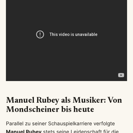
Seine Darstellung der österreichischen Pop-Ikone
Falco brachte ihm nicht nur große Anerkennung
bei Kritikern und Publikum, sondern auch den
Undine Award als Bester Filmdebütant ein. Diese
Rolle etablierte ihn als ernstzunehmenden
Charakterdarsteller.
Seitdem hat Rubey in zahlreichen Film- und
Fernsehproduktionen mitgewirkt. Dazu gehören
Kinofilme wie „Echte Wiener – Die Sackbauer-
Saga“ (2008) und dessen Fortsetzung sowie
anspruchsvolle TV-Serien wie David Schalkos
„Braunschlag“ (2011) und „Altes Geld“ (2015).
Seine schauspielerische Bandbreite beweist er
zudem regelmäßig in Krimiformaten wie dem
„Tatort“ oder den ORF-Landkrimis. Für seine Rolle