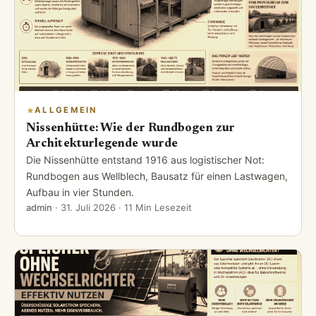
#Künstler
Autor
Das Restaurant
Falco
Kabarett
Mondscheiner
Musiker
Österreich
Schauspieler
Simon Schwarz
Wien
← VORHERIGER ARTIKEL
Lizzo Kritik Social Media: Zerstören Algorithmen die
Musik
NÄCHSTER ARTIKEL →
WhatsApp Inkognito Modus: So Chattest Du Jetzt
Geheim!