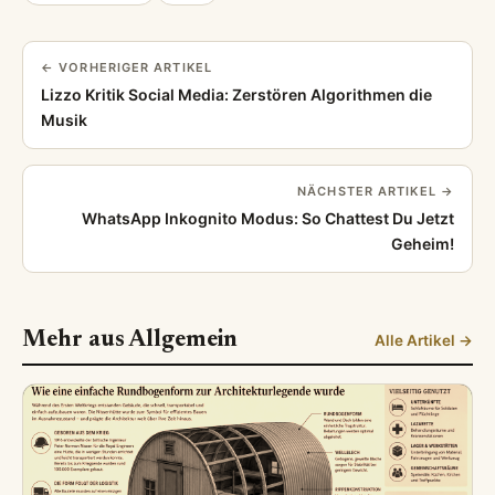
bieten. Mein Ziel ist es, die E-E-A-T-Richtlinien
von Google durch qualitativ hochwertigen und
belegbaren Content zu erfüllen.
Für Facebook:
Manuel Rubey: Vom Falco-
Darsteller zum Bestsellerautor und Kabarett-Star.
Wir haben uns den vielseitigen Künstler genauer
angesehen. Alle Infos zu seinen aktuellen
Projekten 2026, seiner Karriere und seinem
Privatleben. #ManuelRubey #Schauspieler
#Kabarett #Mondscheiner #Falco
Für Twitter/X:
Manuel Rubey ist ein echtes
Multitalent! 🎭🎤✍️ Ob als Falco, mit seiner Band
Mondscheiner oder aktuell auf der Kabarettbühne
– wir beleuchten die Karriere des österreichischen
Allrounders. #ManuelRubey #DasRestaurant