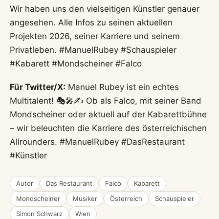
erfolgreich zu sein. Seine Karriere ist ein Beleg
dafür, dass Authentizität und Wandelbarkeit Hand
in Hand gehen können. Weitere Informationen zu
seiner Arbeit finden Sie auch auf seiner
offiziellen
Webseite
.
Über den Autor
Als erfahrener Online-Redakteur und SEO-Experte
mit einem Fokus auf Kultur und Entertainment
verfolge ich die Karrieren von Persönlichkeiten wie
Manuel Rubey seit Jahren. Meine Analysen
basieren auf sorgfältig geprüften Fakten und
vertrauenswürdigen Quellen, um unseren Lesern
stets fundierte und aktuelle Informationen zu