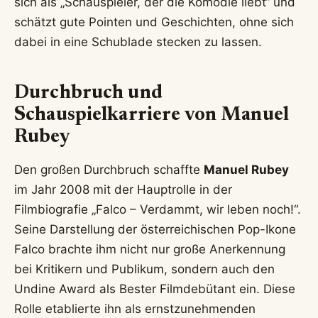
Kulturszene.
Wer ist Manuel Rubey?
Manuel Rubey, geboren am 26. März 1979 in
Wien, ist ein österreichischer Künstler, der sich in
verschiedenen Disziplinen einen Namen gemacht
hat. Nach der Schule studierte er zunächst vier
Semester Philosophie und Politikwissenschaft,
bevor er sich für eine Schauspielausbildung an der
renommierten Schauspielschule Krauss in Wien
entschied. Dieser Schritt legte den Grundstein für
eine beeindruckend vielseitige Karriere, die ihn auf
die größten Bühnen und vor die Kameras im
deutschsprachigen Raum führen sollte.