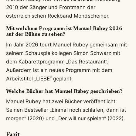
Programm
Schwarz, 2024-
2026)
Verheiratet mit
Familienstand
Stefanie Nolz (seit
WEB.DE
2019), zwei Töchter
Häufig gestellte Fragen zu Manuel Rubey
Wodurch wurde Manuel Rubey bekannt?
Manuel Rubey erlangte 2008 große Bekanntheit
durch seine Hauptrolle als Falco in der
Filmbiografie „Falco – Verdammt, wir leben noch!“.
Zuvor war er bereits als Sänger der Band
Mondscheiner erfolgreich.
Ist Manuel Rubey verheiratet?
Ja, Manuel Rubey ist seit 2019 mit der Architektin