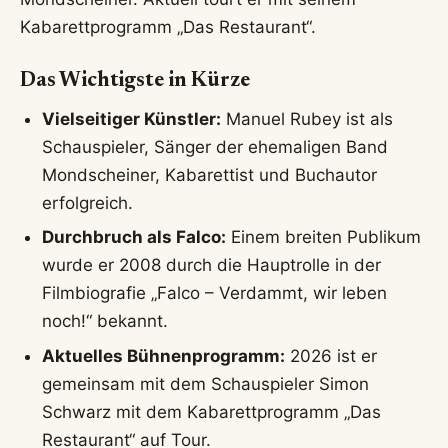
Anthony Gordon – Anthony Gordon: Bayerns Wunschspieler vor
dem Absprung?
Lesezeit: ca. 7 Minuten
Manuel Rubey ist ein österreichischer