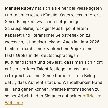
Stefanie Nolz verheiratet. Das Paar ist seit rund
20 Jahren zusammen und hat zwei gemeinsame
Töchter.
In welcher Band hat Manuel Rubey gesungen?
Manuel Rubey war von 2002 bis zur Auflösung
2010 der Sänger und Frontmann der
österreichischen Rockband Mondscheiner.
Mit welchem Programm ist Manuel Rubey 2026
auf der Bühne zu sehen?
Im Jahr 2026 tourt Manuel Rubey gemeinsam mit
seinem Schauspielkollegen Simon Schwarz mit
dem Kabarettprogramm „Das Restaurant“.
Außerdem ist ein neues Programm mit dem
Arbeitstitel „LIEBE“ geplant.