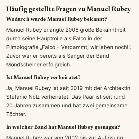
Kategorie
Details
Quelle
26. März 1979 in
Geboren
Wikipedia
Wien, Österreich
Schauspieler,
Beruf
Sänger, Kabarettist,
News.at
Autor
Hauptrolle in «Falco
Durchbruch
– Verdammt, wir
filmportal.de
leben noch!» (2008)
Frontmann von
Band
Mondscheiner
Wikipedia
(2002–2010)
«Das Restaurant»
Aktuelles
(mit Simon
oeticket.com