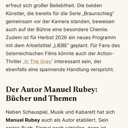
Musik ein wichtiger Teil seines Lebens. Er
gründete das Musikprojekt „Familie Lässig“
gemeinsam mit anderen Künstlerkollegen. Obwohl
die Schauspielerei heute im Vordergrund steht, ist
die Musik für ihn ein kreatives Ventil und eine
weitere Facette seines künstlerischen Ausdrucks.
Kabarett und Bühne: Aktuelle
Projekte 2026
Seit 2011 ist
Manuel Rubey
auch als Kabarettist
überaus erfolgreich. Sein erstes Programm „Triest“
entwickelte er gemeinsam mit seinem Kollegen
Thomas Stipsits, wofür die beiden 2012 mit dem
Österreichischen Kabarettpreis ausgezeichnet
wurden. Es folgten weitere erfolgreiche