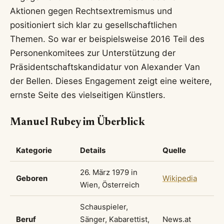
über den Erfolg, den Neid und die Frage, warum
er die Kunst so sehr braucht. Seine Bücher sind
autobiografisch geprägt, spielen aber bewusst mit
der Grenze zwischen Fiktion und Realität.
Privatleben, Familie und
Engagement
Abseits der Bühne führt
Manuel Rubey
ein eher
zurückgezogenes Privatleben. Seit 2019 ist er mit
der Architektin Stefanie Nolz verheiratet, mit der
er bereits seit rund zwei Jahrzehnten liiert ist. Das
Paar hat zwei Töchter, Ronja und Luise, und lebt
teils in Wien, teils im idyllischen Waldviertel.
Ähnlich wie bei anderen Prominenten,
beispielsweise bei der Frage nach der
Partnerin