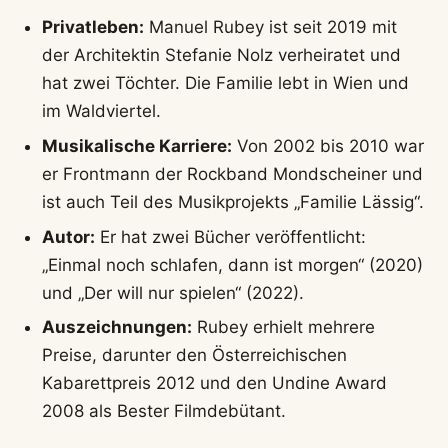
Schauspieler, Sänger, Kabarettist und Autor, der
am 18.05.2026 besonders durch seine vielfältigen
Projekte im Gespräch ist. Bekannt wurde er durch
seine Hauptrolle im Film „Falco – Verdammt, wir
leben noch!“ und als Sänger der Band
Mondscheiner. Aktuell tourt er mit seinem
Kabarettprogramm „Das Restaurant“.
Das Wichtigste in Kürze
Vielseitiger Künstler:
Manuel Rubey ist als
Schauspieler, Sänger der ehemaligen Band
Mondscheiner, Kabarettist und Buchautor
erfolgreich.
Durchbruch als Falco:
Einem breiten Publikum
wurde er 2008 durch die Hauptrolle in der
Filmbiografie „Falco – Verdammt, wir leben