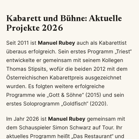
Manuel Rubey als Musiker: Von
Mondscheiner bis heute
Parallel zu seiner Schauspielkarriere verfolgte
Manuel Rubey
stets seine Leidenschaft für die
Musik. Im Jahr 2002 war er Mitgründer und
Frontmann der Rockband Mondscheiner. Die Band
erspielte sich in der Wiener Lokalszene schnell
eine Fangemeinde und feierte 2006 mit dem Song
„Das was wir sind“ einen Charterfolg. Im
November 2009 gab die Band ihre Auflösung
bekannt, die von einer Abschiedstour im Jahr
2010 begleitet wurde.
Auch nach dem Ende von Mondscheiner blieb die