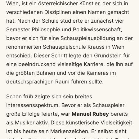
Auszeichnungen:
Rubey erhielt mehrere
Preise, darunter den Österreichischen
Kabarettpreis 2012 und den Undine Award
2008 als Bester Filmdebütant.
Inhaltsverzeichnis
Der österreichische Künstler
Manuel Rubey
ist am
18.05.2026 wieder in aller Munde, sei es durch
aktuelle TV-Projekte oder seine Bühnenpräsenz.
Der Wiener ist ein wahres Multitalent:
Schauspieler, Musiker, Kabarettist und Autor.
Seine Fähigkeit, zwischen ernsten Charakterrollen,
feinsinnigem Humor und Rockmusik zu wechseln,
macht ihn zu einer der interessantesten
Persönlichkeiten der deutschsprachigen