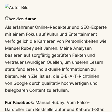
Welche Bücher hat Manuel Rubey geschrieben?
Manuel Rubey hat zwei Bücher veröffentlicht:
Seinen Bestseller „Einmal noch schlafen, dann ist
morgen“ (2020) und „Der will nur spielen“ (2022).
Fazit
Manuel Rubey
hat sich als einer der vielseitigsten
und talentiertesten Künstler Österreichs etabliert.
Seine Fähigkeit, zwischen tiefgründiger
Schauspielerei, rockiger Musik, pointiertem
Kabarett und literarischer Selbstreflexion zu
wechseln, ist beeindruckend. Auch im Jahr 2026
bleibt er durch seine zahlreichen Projekte eine
feste Größe in der deutschsprachigen
Kulturlandschaft und beweist, dass man sich nicht
auf ein einziges Talent festlegen muss, um