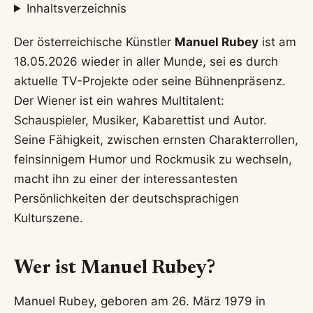
noch!“ bekannt.
Aktuelles Bühnenprogramm:
2026 ist er
gemeinsam mit dem Schauspieler Simon
Schwarz mit dem Kabarettprogramm „Das
Restaurant“ auf Tour.
Privatleben:
Manuel Rubey ist seit 2019 mit
der Architektin Stefanie Nolz verheiratet und
hat zwei Töchter. Die Familie lebt in Wien und
im Waldviertel.
Musikalische Karriere:
Von 2002 bis 2010 war
er Frontmann der Rockband Mondscheiner und
ist auch Teil des Musikprojekts „Familie Lässig“.
Autor:
Er hat zwei Bücher veröffentlicht:
„Einmal noch schlafen, dann ist morgen“ (2020)
und „Der will nur spielen“ (2022).