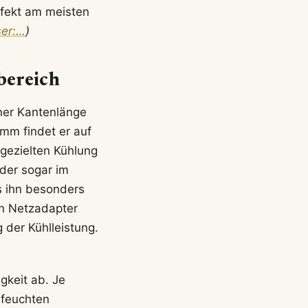
ffekt am meisten
ser:…
)
bereich
iner Kantenlänge
mm findet er auf
 gezielten Kühlung
oder sogar im
s ihn besonders
en Netzadapter
 der Kühlleistung.
gkeit ab. Je
 feuchten