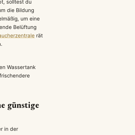
t, solltest du
um die Bildung
elmäßig, um eine
hende Belüftung
aucherzentrale
rät
.
 den Wassertank
frischendere
ne günstige
r in der