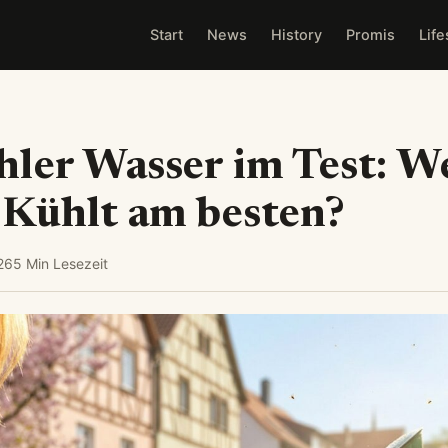
Start
News
History
Promis
Life
ler Wasser im Test: W
 Kühlt am besten?
26
5 Min Lesezeit