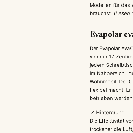
Modellen für das
brauchst.
(Lesen 
Evapolar e
Der Evapolar evaC
von nur 17 Zentim
jedem Schreibtisch
im Nahbereich, id
Wohnmobil. Der Cl
flexibel macht. E
betrieben werden. 
📌 Hintergrund
Die Effektivität v
trockener die Luf