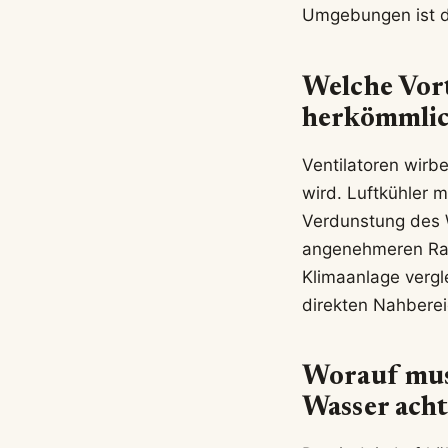
Umgebungen ist de
Welche Vort
herkömmlic
Ventilatoren wirb
wird. Luftkühler 
Verdunstung des 
angenehmeren Raum
Klimaanlage vergl
direkten Nahberei
Worauf mus
Wasser ach