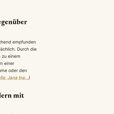
gegenüber
ischend empfunden
ächlich. Durch die
 zu einem
m einer
äume oder den
lla: Jana Ina…
)
lern mit