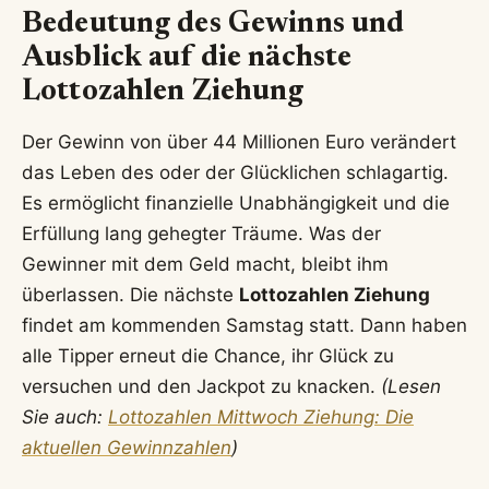
Bedeutung des Gewinns und
Ausblick auf die nächste
Lottozahlen Ziehung
Der Gewinn von über 44 Millionen Euro verändert
das Leben des oder der Glücklichen schlagartig.
Es ermöglicht finanzielle Unabhängigkeit und die
Erfüllung lang gehegter Träume. Was der
Gewinner mit dem Geld macht, bleibt ihm
überlassen. Die nächste
Lottozahlen Ziehung
findet am kommenden Samstag statt. Dann haben
alle Tipper erneut die Chance, ihr Glück zu
versuchen und den Jackpot zu knacken.
(Lesen
Sie auch:
Lottozahlen Mittwoch Ziehung: Die
aktuellen Gewinnzahlen
)