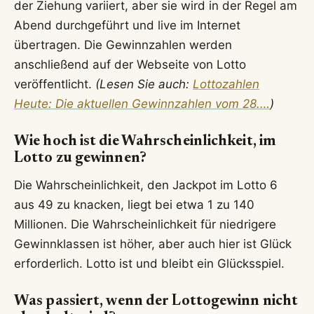
der Ziehung variiert, aber sie wird in der Regel am
Abend durchgeführt und live im Internet
übertragen. Die Gewinnzahlen werden
anschließend auf der Webseite von Lotto
veröffentlicht.
(Lesen Sie auch:
Lottozahlen
Heute: Die aktuellen Gewinnzahlen vom 28.…
)
Wie hoch ist die Wahrscheinlichkeit, im
Lotto zu gewinnen?
Die Wahrscheinlichkeit, den Jackpot im Lotto 6
aus 49 zu knacken, liegt bei etwa 1 zu 140
Millionen. Die Wahrscheinlichkeit für niedrigere
Gewinnklassen ist höher, aber auch hier ist Glück
erforderlich. Lotto ist und bleibt ein Glücksspiel.
Was passiert, wenn der Lottogewinn nicht