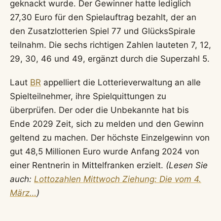
geknackt wurde. Der Gewinner hatte lediglich
27,30 Euro für den Spielauftrag bezahlt, der an
den Zusatzlotterien Spiel 77 und GlücksSpirale
teilnahm. Die sechs richtigen Zahlen lauteten 7, 12,
29, 30, 46 und 49, ergänzt durch die Superzahl 5.
Laut
BR
appelliert die Lotterieverwaltung an alle
Spielteilnehmer, ihre Spielquittungen zu
überprüfen. Der oder die Unbekannte hat bis
Ende 2029 Zeit, sich zu melden und den Gewinn
geltend zu machen. Der höchste Einzelgewinn von
gut 48,5 Millionen Euro wurde Anfang 2024 von
einer Rentnerin in Mittelfranken erzielt.
(Lesen Sie
auch:
Lottozahlen Mittwoch Ziehung: Die vom 4.
März…
)