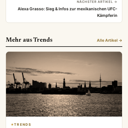
NÄCHSTER ARTIKEL →
Alexa Grasso: Sieg & Infos zur mexikanischen UFC-
Kämpferin
Mehr aus Trends
Alle Artikel →
TRENDS