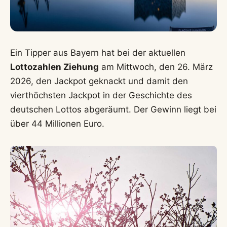
Ein Tipper aus Bayern hat bei der aktuellen
Lottozahlen Ziehung
am Mittwoch, den 26. März
2026, den Jackpot geknackt und damit den
vierthöchsten Jackpot in der Geschichte des
deutschen Lottos abgeräumt. Der Gewinn liegt bei
über 44 Millionen Euro.