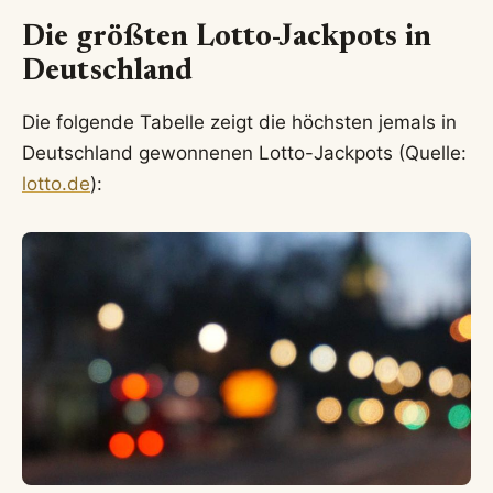
Die größten Lotto-Jackpots in
Deutschland
Die folgende Tabelle zeigt die höchsten jemals in
Deutschland gewonnenen Lotto-Jackpots (Quelle:
lotto.de
):