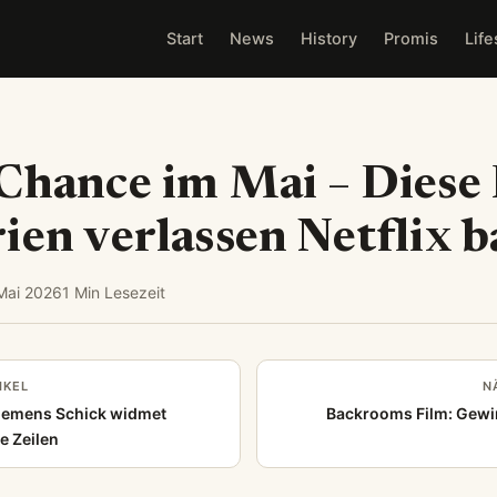
Start
News
History
Promis
Life
Chance im Mai – Diese
ien verlassen Netflix b
Mai 2026
1 Min Lesezeit
IKEL
N
lemens Schick widmet
Backrooms Film: Gewin
e Zeilen