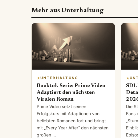
Mehr aus Unterhaltung
UNTERHALTUNG
UN
Booktok Serie: Prime Video
SDL 
Adaptiert den nächsten
Deta
Viralen Roman
202
Prime Video setzt seinen
Die S
Erfolgskurs mit Adaptionen von
Fans 
beliebten Romanen fort und bringt
„Stur
mit „Every Year After“ den nächsten
Einbl
großen …
Episo