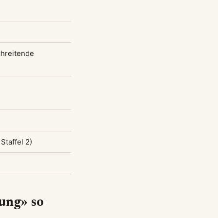
chreitende
Staffel 2)
ung» so