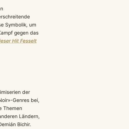
in
erschreitende
se Symbolik, um
 Kampf gegen das
Dieser Hit Fesselt
imiserien der
 Noir»-Genres bei,
che Themen
 anderen Ländern,
emián Bichir.