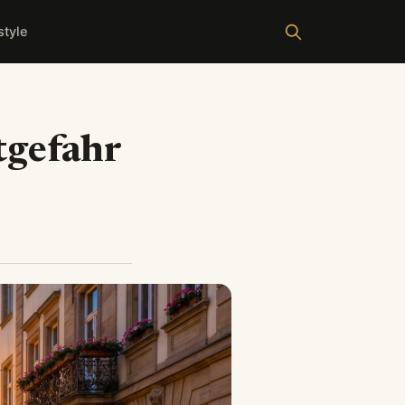
style
tgefahr