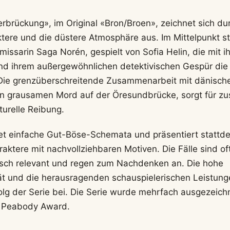
erbrückung», im Original «Bron/Broen», zeichnet sich dur
ere und die düstere Atmosphäre aus. Im Mittelpunkt st
ssarin Saga Norén, gespielt von Sofia Helin, die mit ih
nd ihrem außergewöhnlichen detektivischen Gespür die
 Die grenzüberschreitende Zusammenarbeit mit dänische
inen grausamen Mord auf der Öresundbrücke, sorgt für zu
urelle Reibung.
et einfache Gut-Böse-Schemata und präsentiert stattd
raktere mit nachvollziehbaren Motiven. Die Fälle sind of
tisch relevant und regen zum Nachdenken an. Die hohe
ät und die herausragenden schauspielerischen Leistung
olg der Serie bei. Die Serie wurde mehrfach ausgezeichn
 Peabody Award.