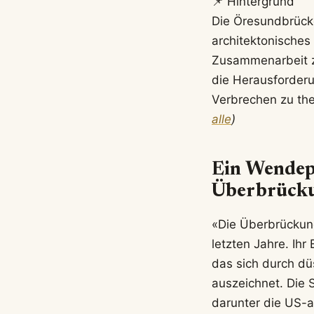
📌 Hintergrund
Die Öresundbrücke
architektonisches
Zusammenarbeit z
die Herausforder
Verbrechen zu th
alle
)
Ein Wendepu
Überbrücku
«Die Überbrückung
letzten Jahre. Ihr
das sich durch dü
auszeichnet. Die 
darunter die US-a