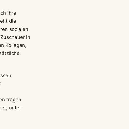
ch ihre
eht die
ren sozialen
 Zuschauer in
n Kollegen,
sätzliche
essen
t
en tragen
et, unter