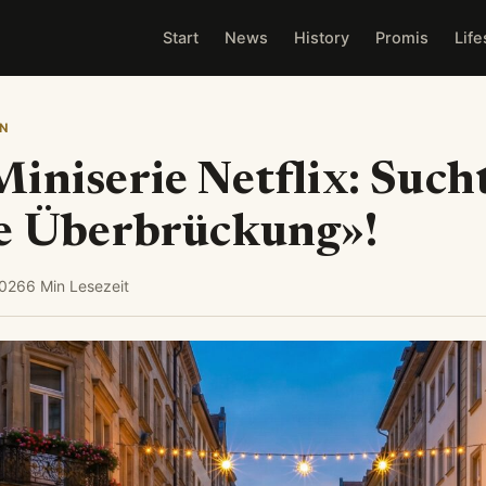
Start
News
History
Promis
Life
N
iniserie Netflix: Such
ie Überbrückung»!
2026
6 Min Lesezeit