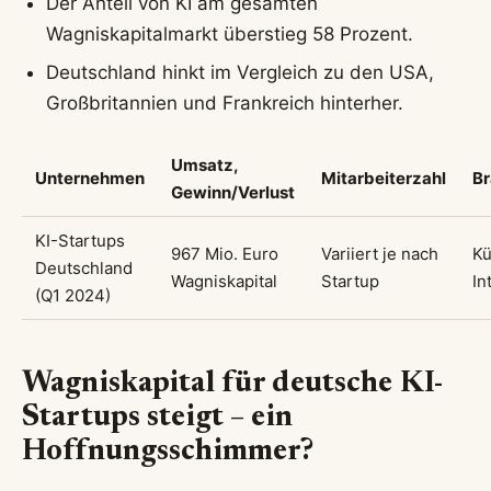
Der Anteil von KI am gesamten
Wagniskapitalmarkt überstieg 58 Prozent.
Deutschland hinkt im Vergleich zu den USA,
Großbritannien und Frankreich hinterher.
Umsatz,
Unternehmen
Mitarbeiterzahl
B
Gewinn/Verlust
KI-Startups
967 Mio. Euro
Variiert je nach
Kü
Deutschland
Wagniskapital
Startup
In
(Q1 2024)
Wagniskapital für deutsche KI-
Startups steigt – ein
Hoffnungsschimmer?