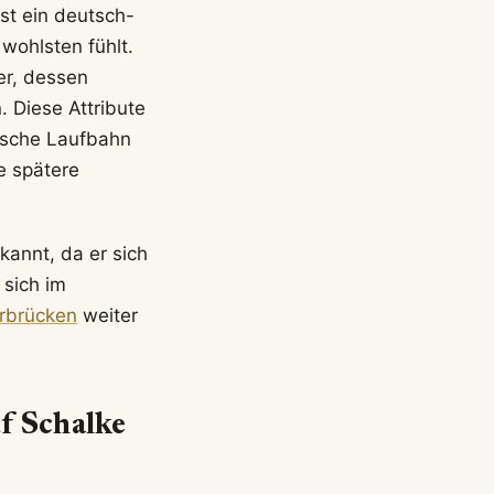
st ein deutsch-
wohlsten fühlt.
er, dessen
. Diese Attribute
rische Laufbahn
e spätere
annt, da er sich
 sich im
arbrücken
weiter
f Schalke