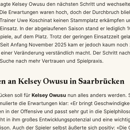
gte Kelsey Owusu den nächsten Schritt und wechselte i
Die Erwartungen waren hoch, doch der Durchbruch blie
 Trainer Uwe Koschinat keinen Stammplatz erkämpfen u
Einsatz. In der abgelaufenen Saison stand er lediglich 
Spiele, auf dem Platz. Trotz der geringen Einsatzzeit ge
. Seit Anfang November 2025 kam er jedoch kaum noch
iner Veränderung verständlich macht. Der Schritt nach
e Suche nach mehr Vertrauen und Spielpraxis.
n an Kelsey Owusu in Saarbrücken
ücken soll für
Kelsey Owusu
nun alles anders werden. 
ulierte die Erwartungen klar: «Er bringt Geschwindigkeit
n in der Offensive und passt sehr gut in die Spielphilo
eht in ihm großes Entwicklungspotenzial und eine wichti
on. Auch der Spieler selbst äußerte sich positiv: «Die