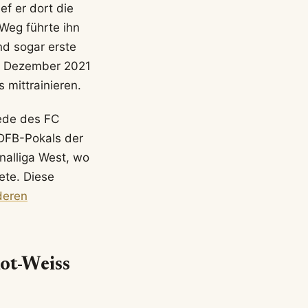
f er dort die
Weg führte ihn
nd sogar erste
Im Dezember 2021
 mittrainieren.
ede des FC
 DFB-Pokals der
onalliga West, wo
ete. Diese
deren
ot-Weiss