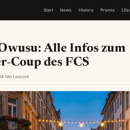
Start
News
History
Promis
Life
Owusu: Alle Infos zum
er-Coup des FCS
6
8 Min Lesezeit