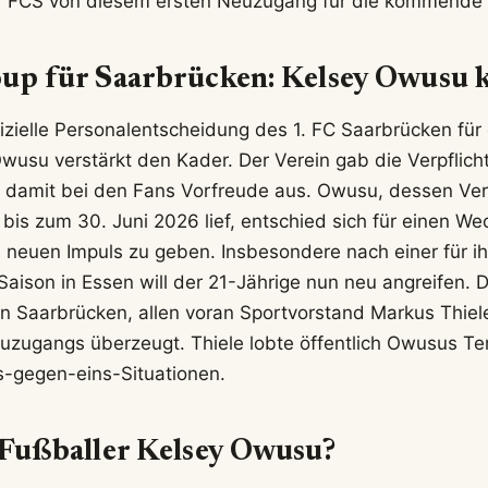
der FCS von diesem ersten Neuzugang für die kommende
oup für Saarbrücken: Kelsey Owusu
ffizielle Personalentscheidung des 1. FC Saarbrücken für
 Owusu verstärkt den Kader. Der Verein gab die Verpflic
 damit bei den Fans Vorfreude aus. Owusu, dessen Ver
bis zum 30. Juni 2026 lief, entschied sich für einen Wec
e neuen Impuls zu geben. Insbesondere nach einer für ih
ison in Essen will der 21-Jährige nun neu angreifen. D
in Saarbrücken, allen voran Sportvorstand Markus Thiel
uzugangs überzeugt. Thiele lobte öffentlich Owusus T
ns-gegen-eins-Situationen.
 Fußballer Kelsey Owusu?