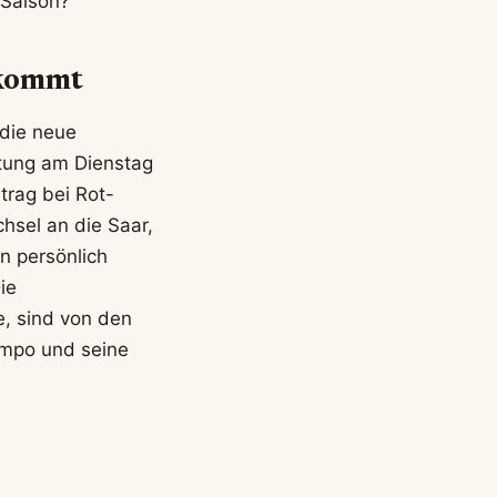
 Saison?
 kommt
 die neue
htung am Dienstag
trag bei Rot-
hsel an die Saar,
n persönlich
ie
e, sind von den
empo und seine