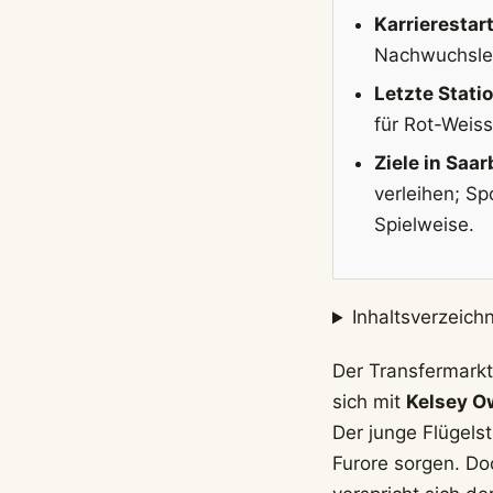
Karrierestart
Nachwuchsle
Letzte Statio
für Rot-Weis
Ziele in Saa
verleihen; Sp
Spielweise.
Inhaltsverzeichn
Der Transfermarkt
sich mit
Kelsey 
Der junge Flügels
Furore sorgen. Do