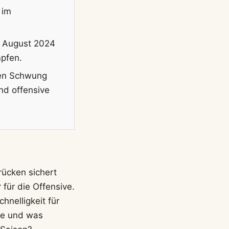
 im
t August 2024
mpfen.
uen Schwung
nd offensive
rücken sichert
für die Offensive.
hnelligkeit für
rde und was