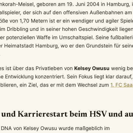
korah-Meisel, geboren am 19. Juni 2004 in Hamburg, i
llspieler, der sich auf den offensiven Außenbahnen am 
öße von 1,70 Metern ist er ein wendiger und agiler Spiel
im Dribbling und in seiner hohen Geschwindigkeit liegen
er potenziellen Waffe im Umschaltspiel. Seine fußballe
er Heimatstadt Hamburg, wo er den Grundstein für sein
.
es ist über das Privatleben von
Kelsey Owusu
wenig bek
he Entwicklung konzentriert. Sein Fokus liegt klar darauf,
ablieren, ein Ziel, das er mit dem Wechsel zum
1. FC Sa
 und Karrierestart beim HSV und au
he DNA von Kelsey Owusu wurde maßgeblich im