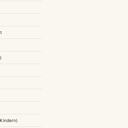
t
)
 Kindern)