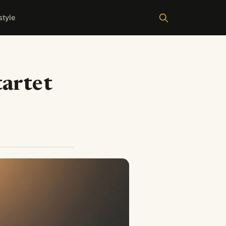
style
tartet