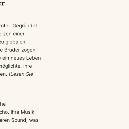
er
Hotel. Gegründet
erzen einer
zu globalen
ie Brüder zogen
es ein neues Leben
öglichte, ihre
ren.
(Lesen Sie
che
ho. Ihre Musik
leren Sound, was
.