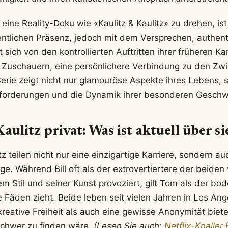
eine Reality-Doku wie «Kaulitz & Kaulitz» zu drehen, ist
ffentlichen Präsenz, jedoch mit dem Versprechen, authent
 sich von den kontrollierten Auftritten ihrer früheren Ka
 Zuschauern, eine persönlichere Verbindung zu den Zwi
erie zeigt nicht nur glamouröse Aspekte ihres Lebens,
sforderungen und die Dynamik ihrer besonderen Geschw
aulitz privat: Was ist aktuell über s
tz teilen nicht nur eine einzigartige Karriere, sondern 
linge. Während Bill oft als der extrovertiertere der bei
em Stil und seiner Kunst provoziert, gilt Tom als der bo
 Fäden zieht. Beide leben seit vielen Jahren in Los Ange
reative Freiheit als auch eine gewisse Anonymität bietet
schwer zu finden wäre.
(Lesen Sie auch:
Netflix-Knaller B