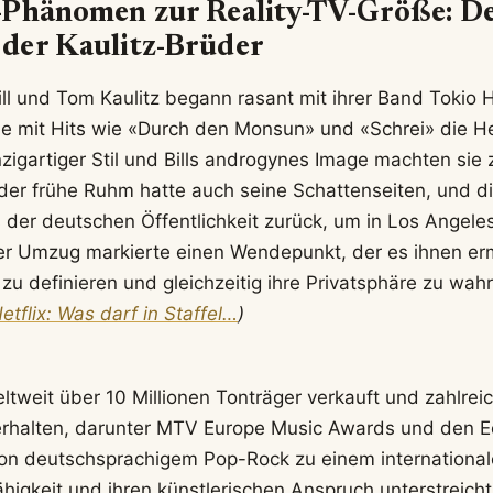
-Phänomen zur Reality-TV-Größe: D
der Kaulitz-Brüder
Bill und Tom Kaulitz begann rasant mit ihrer Band Tokio 
ie mit Hits wie «Durch den Monsun» und «Schrei» die H
nzigartiger Stil und Bills androgynes Image machten sie 
der frühe Ruhm hatte auch seine Schattenseiten, und d
s der deutschen Öffentlichkeit zurück, um in Los Angel
r Umzug markierte einen Wendepunkt, der es ihnen erm
zu definieren und gleichzeitig ihre Privatsphäre zu wah
Netflix: Was darf in Staffel…
)
ltweit über 10 Millionen Tonträger verkauft und zahlrei
rhalten, darunter MTV Europe Music Awards und den Ec
von deutschsprachigem Pop-Rock zu einem internationa
higkeit und ihren künstlerischen Anspruch unterstreicht