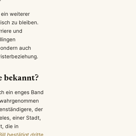
 ein weiterer
isch zu bleiben.
rriere und
llingen
 sondern auch
isterbeziehung.
ie bekannt?
auch ein enges Band
den wahrgenommen
denständigere, der
les, einer Stadt,
, die in
ill bestätigt dritte