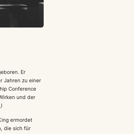
geboren. Er
r Jahren zu einer
ship Conference
 Wirken und der
…
)
King ermordet
 die sich für