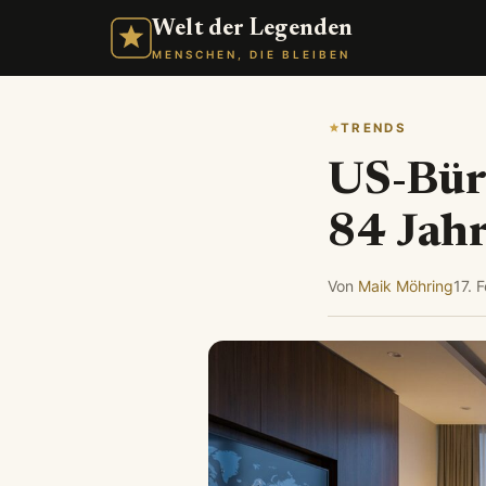
Welt der Legenden
MENSCHEN, DIE BLEIBEN
TRENDS
US-Bürg
84 Jah
Von
Maik Möhring
17. 