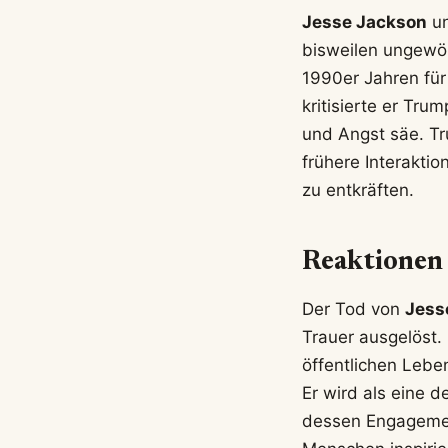
Jesse Jackson
un
bisweilen ungewö
1990er Jahren für
kritisierte er Tr
und Angst säe. Tr
frühere Interakti
zu entkräften.
Reaktionen 
Der Tod von
Jess
Trauer ausgelöst. 
öffentlichen Leb
Er wird als eine 
dessen Engagement