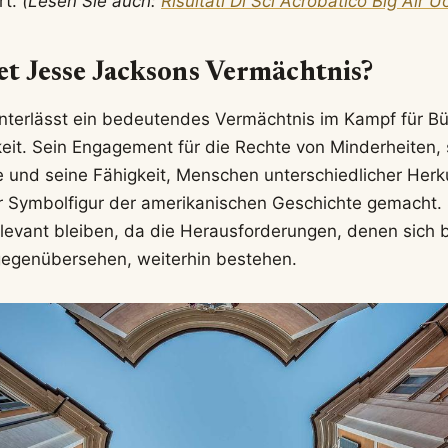
rt.
(Lesen Sie auch:
Risultati Di Sci Acrobatico Big Air 
t Jesse Jacksons Vermächtnis?
nterlässt ein bedeutendes Vermächtnis im Kampf für B
keit. Sein Engagement für die Rechte von Minderheiten, s
be und seine Fähigkeit, Menschen unterschiedlicher Herk
r Symbolfigur der amerikanischen Geschichte gemacht. 
elevant bleiben, da die Herausforderungen, denen sich b
egenübersehen, weiterhin bestehen.