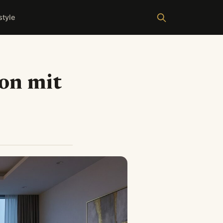
style
son mit