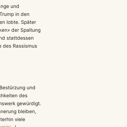
ange und
 Trump in den
n lobte. Später
lken» der Spaltung
und stattdessen
fe des Rassismus
 Bestürzung und
ichkeiten des
nswerk gewürdigt.
nnerung bleiben,
erhin viele