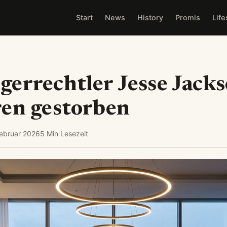
Start
News
History
Promis
Life
errechtler Jesse Jack
ren gestorben
Februar 2026
5 Min Lesezeit