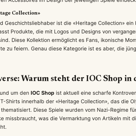
n Accessoires im Design der jeweiligen Spiele eindeck
itage Collection»
nd Geschichtsliebhaber ist die «Heritage Collection» ei
fasst Produkte, die mit Logos und Designs von vergan
 sind. Diese Kollektion ermöglicht es Fans, ikonische Mo
 zu feiern. Genau diese Kategorie ist es aber, die jüng
erse: Warum steht der IOC Shop in 
rund um den
IOC Shop
ist aktuell eine scharfe Kontrove
 T-Shirts innerhalb der «Heritage Collection», das die O
n thematisiert. Diese Spiele wurden vom Nazi-Regime fü
 missbraucht, was die Vermarktung von Artikeln mit 
ht.