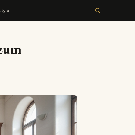
style
 zum