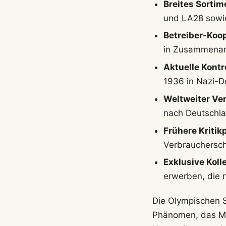
Breites Sortim
und LA28 sowie
Betreiber-Koop
in Zusammenarb
Aktuelle Kontr
1936 in Nazi-De
Weltweiter Ve
nach Deutschla
Frühere Kritik
Verbrauchersch
Exklusive Koll
erwerben, die n
Die Olympischen Sp
Phänomen, das Mil