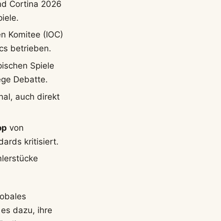
nd Cortina 2026
iele.
n Komitee (IOC)
cs betrieben.
pischen Spiele
ege Debatte.
nal, auch direkt
op
von
rds kritisiert.
lerstücke
lobales
es dazu, ihre