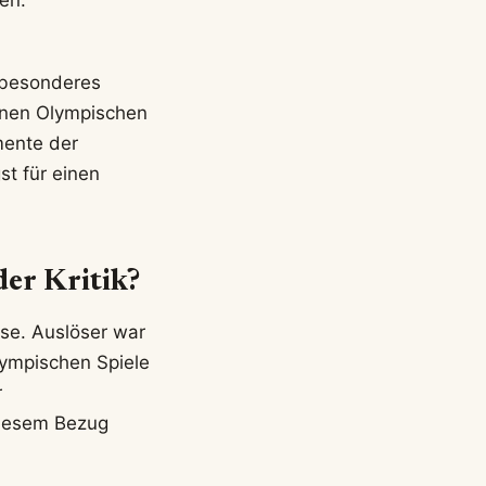
en.
n besonderes
genen Olympischen
mente der
st für einen
der Kritik?
rse. Auslöser war
lympischen Spiele
r
diesem Bezug