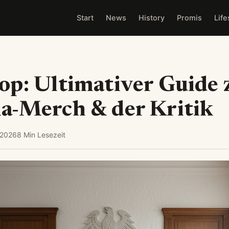
Start
News
History
Promis
Life
op: Ultimativer Guide
a-Merch & der Kritik
 2026
8 Min Lesezeit