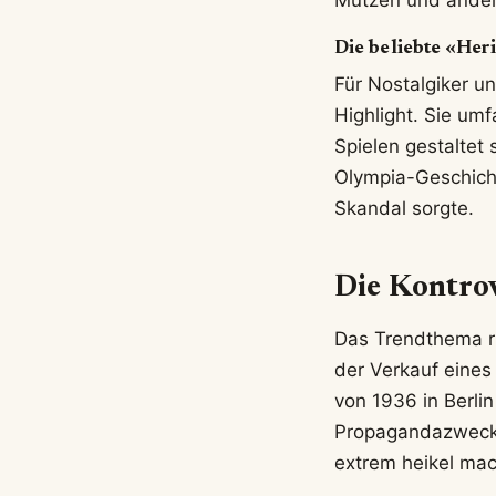
Mützen und andere
Die beliebte «Her
Für Nostalgiker u
Highlight. Sie um
Spielen gestaltet
Olympia-Geschichte
Skandal sorgte.
Die Kontrov
Das Trendthema 
der Verkauf eines
von 1936 in Berli
Propagandazwecke
extrem heikel mac