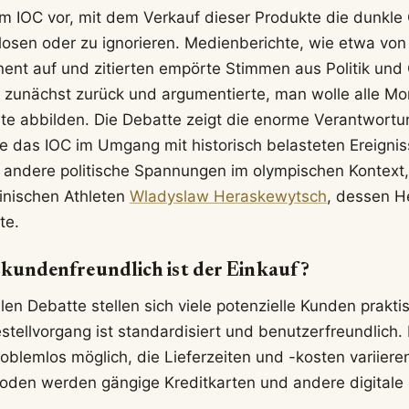
em IOC vor, mit dem Verkauf dieser Produkte die dunkle
losen oder zu ignorieren. Medienberichte, wie etwa vo
nt auf und zitierten empörte Stimmen aus Politik und 
ik zunächst zurück und argumentierte, man wolle alle M
e abbilden. Die Debatte zeigt die enorme Verantwortu
e das IOC im Umgang mit historisch belasteten Ereigni
an andere politische Spannungen im olympischen Kontext
inischen Athleten
Wladyslaw Heraskewytsch
, dessen H
te.
 kundenfreundlich ist der Einkauf?
len Debatte stellen sich viele potenzielle Kunden prakt
estellvorgang ist standardisiert und benutzerfreundlich
oblemlos möglich, die Lieferzeiten und -kosten variiere
oden werden gängige Kreditkarten und andere digitale