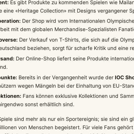
ent:
Es gibt Produkte zu kommenden Spielen wie Maila
 eine «Heritage Collection» mit Designs vergangener Sp
eration:
Der Shop wird vom Internationalen Olympische
eit mit dem globalen Merchandise-Spezialisten Fanati
overse:
Der Verkauf von T-Shirts, die sich auf die Olym
utschland beziehen, sorgt für scharfe Kritik und eine r
rsand:
Der Online-Shop liefert seine Produkte internatio
nd.
punkte:
Bereits in der Vergangenheit wurde der
IOC Sh
ützern wegen Mängeln bei der Einhaltung von EU-Standa
ektionen:
Fans können exklusive Kollektionen und Samm
irgendwo sonst erhältlich sind.
iele sind mehr als nur ein Sportereignis; sie sind ein g
lionen von Menschen begeistert. Für viele Fans gehört 