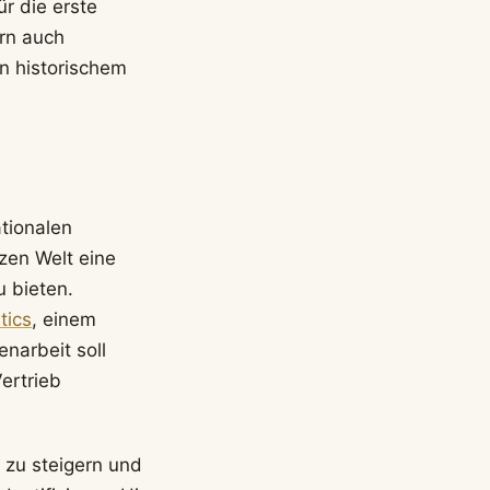
ür die erste
ern auch
en historischem
ationalen
zen Welt eine
u bieten.
tics
, einem
narbeit soll
Vertrieb
 zu steigern und