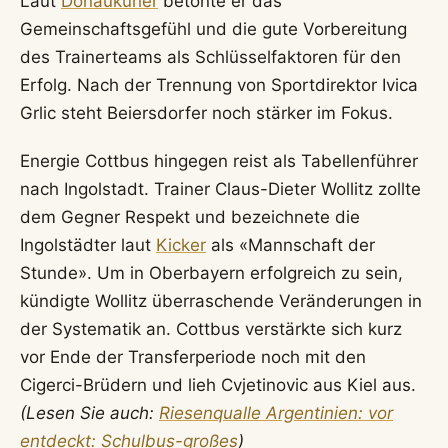
Laut
Donaukurier
betonte er das
Gemeinschaftsgefühl und die gute Vorbereitung
des Trainerteams als Schlüsselfaktoren für den
Erfolg. Nach der Trennung von Sportdirektor Ivica
Grlic steht Beiersdorfer noch stärker im Fokus.
Energie Cottbus hingegen reist als Tabellenführer
nach Ingolstadt. Trainer Claus-Dieter Wollitz zollte
dem Gegner Respekt und bezeichnete die
Ingolstädter laut
Kicker
als «Mannschaft der
Stunde». Um in Oberbayern erfolgreich zu sein,
kündigte Wollitz überraschende Veränderungen in
der Systematik an. Cottbus verstärkte sich kurz
vor Ende der Transferperiode noch mit den
Cigerci-Brüdern und lieh Cvjetinovic aus Kiel aus.
(Lesen Sie auch:
Riesenqualle Argentinien: vor
entdeckt: Schulbus-großes
)