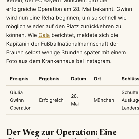
Verein, der FC Bayern München, gab die
erfolgreiche Operation am 28. Mai bekannt. Gwinn
wird nun eine Reha beginnen, um so schnell wie
möglich wieder auf den Platz zurückkehren zu
können. Wie
Gala
berichtet, meldete sich die
Kapitänin der Fußballnationalmannschaft der
Frauen selbst wenige Stunden später mit einem
Foto aus dem Krankenhaus bei Instagram.
Ereignis
Ergebnis
Datum
Ort
Schlüs
Giulia
Schulte
28.
Gwinn
Erfolgreich
München
Auskuge
Mai
Operation
Länders
Der Weg zur Operation: Eine