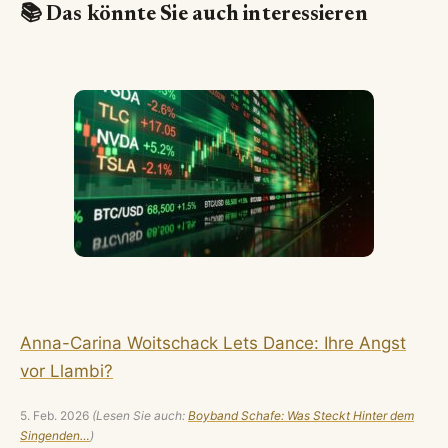
📚 Das könnte Sie auch interessieren
Anna-Carina Woitschack Lets Dance: Ihre Angst
vor Llambi?
5. Feb. 2026
(Lesen Sie auch:
Boyband Schafe: Was Steckt Hinter dem
Singenden…
)