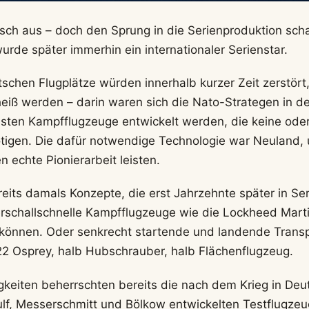
isch aus – doch den Sprung in die Serienproduktion scha
urde später immerhin ein internationaler Serienstar.
schen Flugplätze würden innerhalb kurzer Zeit zerstört, 
 heiß werden – darin waren sich die Nato-Strategen in 
ussten Kampfflugzeuge entwickelt werden, die keine od
igen. Die dafür notwendige Technologie war Neuland, 
 echte Pionierarbeit leisten.
its damals Konzepte, die erst Jahrzehnte später in Se
schallschnelle Kampfflugzeuge wie die Lockheed Marti
 können. Oder senkrecht startende und landende Trans
22 Osprey, halb Hubschrauber, halb Flächenflugzeug.
igkeiten beherrschten bereits die nach dem Krieg in De
lf, Messerschmitt und Bölkow entwickelten Testflugzeu