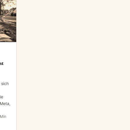
ht
 sich
ie
 Meta,
 Min