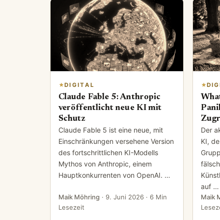
DIGITAL
DIG
Claude Fable 5: Anthropic
What
veröffentlicht neue KI mit
Pani
Schutz
Zugr
Claude Fable 5 ist eine neue, mit
Der a
Einschränkungen versehene Version
KI, d
des fortschrittlichen KI-Modells
Grupp
Mythos von Anthropic, einem
fälsch
Hauptkonkurrenten von OpenAI. …
Künstl
auf …
Maik Möhring
·
9. Juni 2026
· 6 Min
Maik 
Lesezeit
Lesez