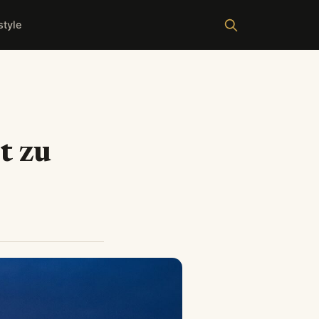
style
t zu