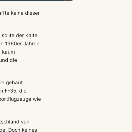
ffte keine dieser
sollte der Kalte
den 1960er Jahren
er kaum
und die
rie gebaut
n F-35, die
portflugzeuge wie
utschland von
ge. Doch keines