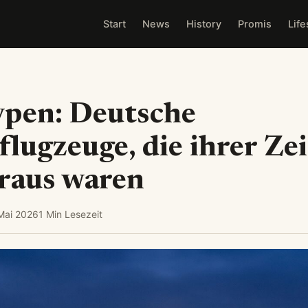
Start
News
History
Promis
Life
ypen: Deutsche
flugzeuge, die ihrer Zei
oraus waren
Mai 2026
1 Min Lesezeit