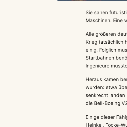
Sie sahen futurist
Maschinen. Eine w
Alle größeren deut
Krieg tatsächlich
einig. Folglich m
Startbahnen benöt
Ingenieure mussten
Heraus kamen bere
wurden: etwa über
senkrecht landen
die Bell-Boeing V
Einige dieser Fäh
Heinkel, Focke-Wu