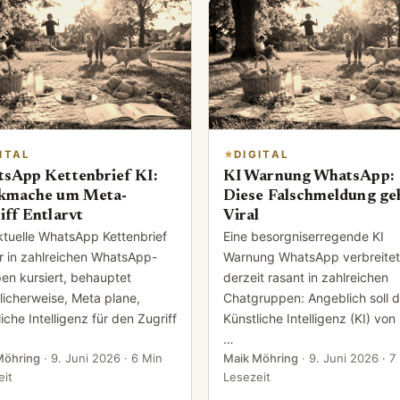
ITAL
DIGITAL
sApp Kettenbrief KI:
KI Warnung WhatsApp:
kmache um Meta-
Diese Falschmeldung ge
iff Entlarvt
Viral
ktuelle WhatsApp Kettenbrief
Eine besorgniserregende KI
er in zahlreichen WhatsApp-
Warnung WhatsApp verbreitet
en kursiert, behauptet
derzeit rasant in zahlreichen
licherweise, Meta plane,
Chatgruppen: Angeblich soll d
iche Intelligenz für den Zugriff
Künstliche Intelligenz (KI) von
…
Möhring
·
9. Juni 2026
· 6 Min
Maik Möhring
·
9. Juni 2026
· 7
eit
Lesezeit