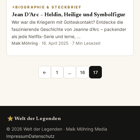
BIOGRAPHIE & STECKBRIEF
Jean D’Arc – Heldin, Heilige und Symbolfigur
Wer war die Kriegerin mit Gotteskontakt? Entdecke die
faszinierende Geschichte von Jeanne d’Arc – packender
als jede Netflix-Serie und lerne, …
Maik Möhring
·
16. April 2025
· 7 Min Lesezeit
Seitennummerierung der Beiträge
←
1
…
16
17
Welt der Legenden
© 2026 Welt der Legenden · Maik Möhring Media
Impressum
Datenschutz