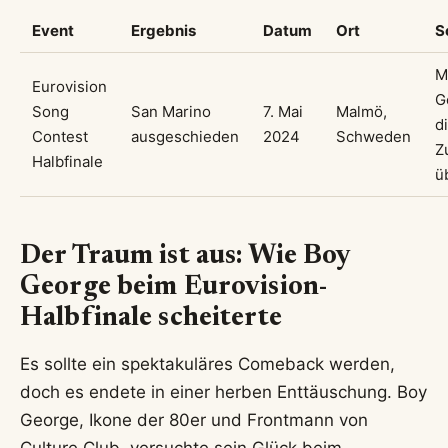
Event
Ergebnis
Datum
Ort
S
M
Eurovision
G
Song
San Marino
7. Mai
Malmö,
d
Contest
ausgeschieden
2024
Schweden
Z
Halbfinale
ü
Der Traum ist aus: Wie Boy
George beim Eurovision-
Halbfinale scheiterte
Es sollte ein spektakuläres Comeback werden,
doch es endete in einer herben Enttäuschung. Boy
George, Ikone der 80er und Frontmann von
Culture Club, versuchte sein Glück beim